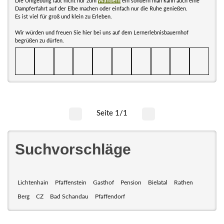
Die Umgebung lädt nicht nur zum
Wandern
ein sondern man kann auch eine
Dampferfahrt auf der Elbe machen oder einfach nur die Ruhe genießen.
Es ist viel für groß und klein zu Erleben.
Wir würden und freuen Sie hier bei uns auf dem Lernerlebnisbauernhof
begrüßen zu dürfen.
Seite 1/1
Suchvorschläge
Lichtenhain
Pfaffenstein
Gasthof
Pension
Bielatal
Rathen
Berg
CZ
Bad Schandau
Pfaffendorf