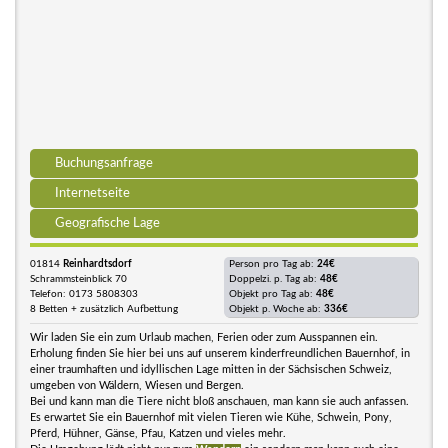
Buchungsanfrage
Internetseite
Geografische Lage
01814
Reinhardtsdorf
Person pro Tag ab:
24€
Schrammsteinblick 70
Doppelzi. p. Tag ab:
48€
Telefon: 0173 5808303
Objekt pro Tag ab:
48€
8 Betten + zusätzlich Aufbettung
Objekt p. Woche ab:
336€
Wir laden Sie ein zum Urlaub machen, Ferien oder zum Ausspannen ein.
Erholung finden Sie hier bei uns auf unserem kinderfreundlichen Bauernhof, in
einer traumhaften und idyllischen Lage mitten in der Sächsischen Schweiz,
umgeben von Wäldern, Wiesen und Bergen.
Bei und kann man die Tiere nicht bloß anschauen, man kann sie auch anfassen.
Es erwartet Sie ein Bauernhof mit vielen Tieren wie Kühe, Schwein, Pony,
Pferd, Hühner, Gänse, Pfau, Katzen und vieles mehr.