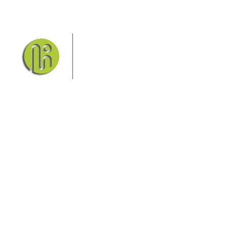
Das Elbsandsteingebirge mit
seinem Nationalpark Sächsische
Schweiz und dem Nationalpark
Böhmische Schweiz sind ein
Eldorado für Wanderer und
Aktivurlauber. Hier finden Sie Informationen zum
Wandern, Klettern, Biken, Boofen, Wassersport und
vieles mehr.
Sie finden bei uns auch die passende Unterkunft im
Hotel, einer Pension, einem Ferienhaus, einer
Ferienwohnung oder auf einem Campingplatz.