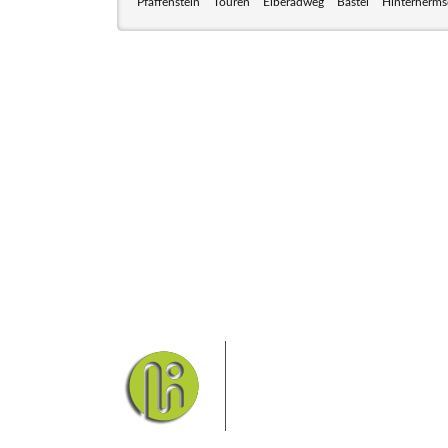
Pfaffenstein
Touren
Elberadweg
Bastei
Hinterherms
Das Elbsandsteingebirge
Nationalpark Böhmische Sch
Hier finden Sie Informatio