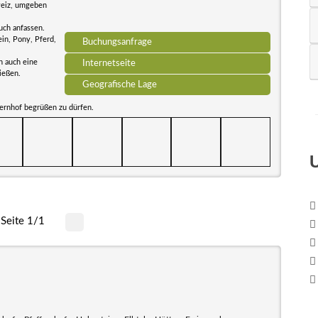
weiz, umgeben
uch anfassen.
in, Pony, Pferd,
Buchungsanfrage
n auch eine
Internetseite
ießen.
Geografische Lage
ernhof begrüßen zu dürfen.
Seite 1/1