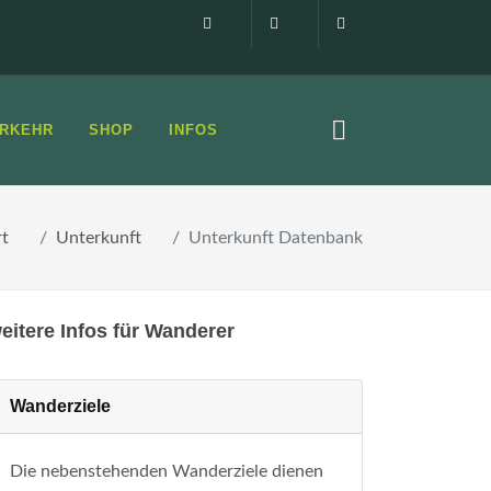
Impressum
0160 99873408
info@elbsandste
RKEHR
SHOP
INFOS
rt
Unterkunft
Unterkunft Datenbank
eitere Infos für Wanderer
Wanderziele
Die nebenstehenden Wanderziele dienen