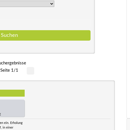
uchergebnisse
Seite 1/1
€
en ein. Erholung
, in einer