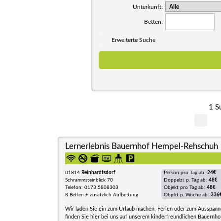
Unterkunft:
Betten:
Erweiterte Suche
1 S
Lernerlebnis Bauernhof Hempel-Rehschuh
01814
Reinhardtsdorf
Person pro Tag ab:
24€
Schrammsteinblick 70
Doppelzi. p. Tag ab:
48€
Telefon: 0173 5808303
Objekt pro Tag ab:
48€
8 Betten + zusätzlich Aufbettung
Objekt p. Woche ab:
336
Wir laden Sie ein zum Urlaub machen, Ferien oder zum Ausspann
finden Sie hier bei uns auf unserem kinderfreundlichen Bauernhof