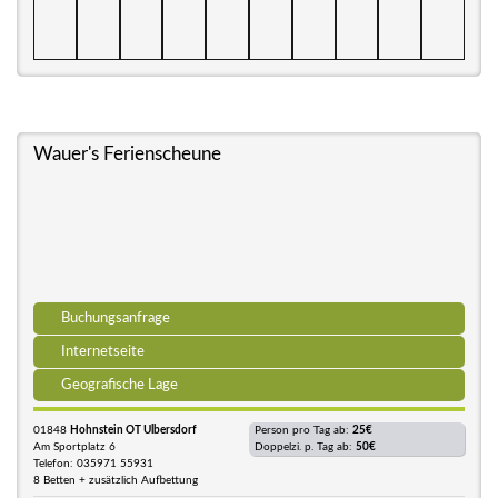
Wauer's Ferienscheune
Buchungsanfrage
Internetseite
Geografische Lage
01848
Hohnstein OT Ulbersdorf
Person pro Tag ab:
25€
Am Sportplatz 6
Doppelzi. p. Tag ab:
50€
Telefon: 035971 55931
8 Betten + zusätzlich Aufbettung