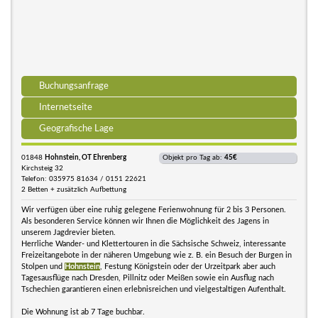
Buchungsanfrage
Internetseite
Geografische Lage
01848
Hohnstein, OT Ehrenberg
Objekt pro Tag ab:
45€
Kirchsteig 32
Telefon: 035975 81634 / 0151 22621
2 Betten + zusätzlich Aufbettung
Wir verfügen über eine ruhig gelegene Ferienwohnung für 2 bis 3 Personen.
Als besonderen Service können wir Ihnen die Möglichkeit des Jagens in
unserem Jagdrevier bieten.
Herrliche Wander- und Klettertouren in die Sächsische Schweiz, interessante
Freizeitangebote in der näheren Umgebung wie z. B. ein Besuch der Burgen in
Stolpen und
Hohnstein
, Festung Königstein oder der Urzeitpark aber auch
Tagesausflüge nach Dresden, Pillnitz oder Meißen sowie ein Ausflug nach
Tschechien garantieren einen erlebnisreichen und vielgestaltigen Aufenthalt.
Die Wohnung ist ab 7 Tage buchbar.