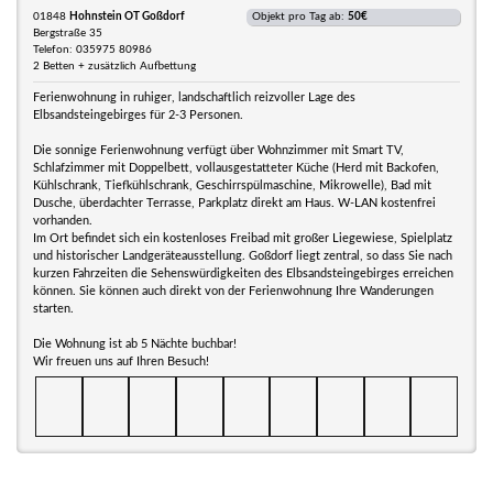
01848
Hohnstein OT Goßdorf
Objekt pro Tag ab:
50€
Bergstraße 35
Telefon: 035975 80986
2 Betten + zusätzlich Aufbettung
Ferienwohnung in ruhiger, landschaftlich reizvoller Lage des
Elbsandsteingebirges für 2-3 Personen.
Die sonnige Ferienwohnung verfügt über Wohnzimmer mit Smart TV,
Schlafzimmer mit Doppelbett, vollausgestatteter Küche (Herd mit Backofen,
Kühlschrank, Tiefkühlschrank, Geschirrspülmaschine, Mikrowelle), Bad mit
Dusche, überdachter Terrasse, Parkplatz direkt am Haus. W-LAN kostenfrei
vorhanden.
Im Ort befindet sich ein kostenloses Freibad mit großer Liegewiese, Spielplatz
und historischer Landgeräteausstellung. Goßdorf liegt zentral, so dass Sie nach
kurzen Fahrzeiten die Sehenswürdigkeiten des Elbsandsteingebirges erreichen
können. Sie können auch direkt von der Ferienwohnung Ihre Wanderungen
starten.
Die Wohnung ist ab 5 Nächte buchbar!
Wir freuen uns auf Ihren Besuch!