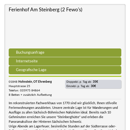
Ferienhof Am Steinberg (2 Fewo's)
Buchungsanfrage
Internetseite
Geografische Lage
01848
Hohnstein, OT Ehrenberg
Doppelzi. p. Tag ab:
35€
Hauptstrasse 25
Einzelzi. p. Tag ab:
30€
Telefon: 035975 84864
8 Betten + zusätzlich Aufbettung
Im rekonstruierten Fachwerkhaus von 1770 sind wir glücklich, Ihnen stilvolle
Ferienwohnungen anzubieten. Unsere zentrale Lage ist für Wanderungen und
Ausflüge zu allen Sächsisch-Böhmischen Nahzielen ideal. Bereits nach 10
Gehminuten erreichen Sie unsere "Steinberghütte" und erleben die
Panoramakulisse der Hinteren Sächsischen Schweiz.
Urige Abende am Lagerfeuer, besinnliche Stunden auf der Südterrasse oder-