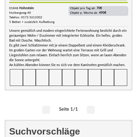
01848
Hohnstein
Objekt pro Tag ab:
70€
Hutbergweg 40
Objekt p. Woche ab:
490€
Telefon: 0173 5613302
5 Betten + zusätzlich Aufbettung
Unsere gemütlich und modern eingerichtete Ferienwohnung besticht durch ein
geräumiges Wohn-/ Esszimmer mit integrierter Eckküche. Ein helles, großes
Bad mit Dusche, Waschtisch.
Es gibt zwei Schlafzimmer mit je einem Doppelbett und einem Kleiderschrank.
Im großen Garten vor der Wohnung wartet eine Terrasse mit Grill und
Liegestühlen zum relaxen. Einfach herrlich zum Sitzen, wenn an lauen Abenden
die Sonne untergeht.
An kühlen Abenden können Sie es sich vor dem Kaminofen gemütlich machen.
Seite 1/1
Suchvorschläge