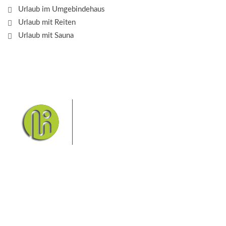
Urlaub im Umgebindehaus
Urlaub mit Reiten
Urlaub mit Sauna
Das Elbsandsteingebirge mit
seinem Nationalpark Sächsische
Schweiz und dem Nationalpark
Böhmische Schweiz sind ein
Eldorado für Wanderer und
Aktivurlauber. Hier finden Sie Informationen zum
Wandern, Klettern, Biken, Boofen, Wassersport und
vieles mehr.