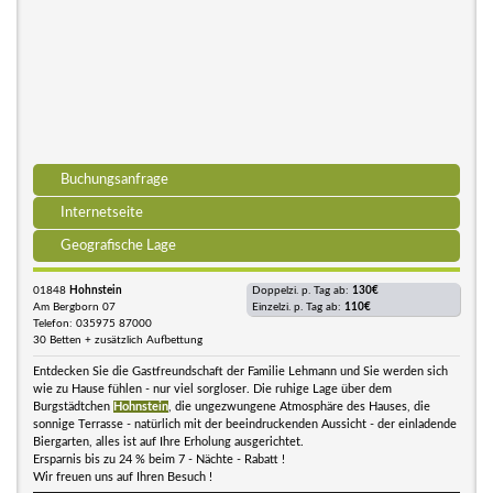
Buchungsanfrage
Internetseite
Geografische Lage
01848
Hohnstein
Doppelzi. p. Tag ab:
130€
Am Bergborn 07
Einzelzi. p. Tag ab:
110€
Telefon: 035975 87000
30 Betten + zusätzlich Aufbettung
Entdecken Sie die Gastfreundschaft der Familie Lehmann und Sie werden sich
wie zu Hause fühlen - nur viel sorgloser. Die ruhige Lage über dem
Burgstädtchen
Hohnstein
, die ungezwungene Atmosphäre des Hauses, die
sonnige Terrasse - natürlich mit der beeindruckenden Aussicht - der einladende
Biergarten, alles ist auf Ihre Erholung ausgerichtet.
Ersparnis bis zu 24 % beim 7 - Nächte - Rabatt !
Wir freuen uns auf Ihren Besuch !