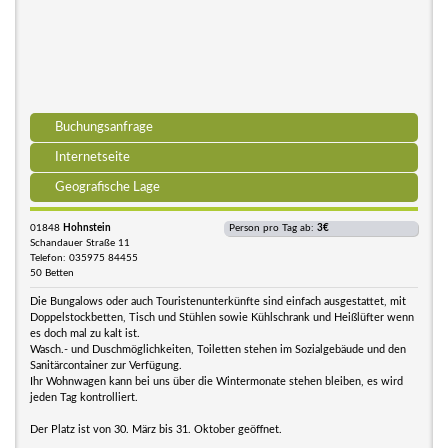
Buchungsanfrage
Internetseite
Geografische Lage
01848
Hohnstein
Person pro Tag ab:
3€
Schandauer Straße 11
Telefon: 035975 84455
50 Betten
Die Bungalows oder auch Touristenunterkünfte sind einfach ausgestattet, mit
Doppelstockbetten, Tisch und Stühlen sowie Kühlschrank und Heißlüfter wenn
es doch mal zu kalt ist.
Wasch.- und Duschmöglichkeiten, Toiletten stehen im Sozialgebäude und den
Sanitärcontainer zur Verfügung.
Ihr Wohnwagen kann bei uns über die Wintermonate stehen bleiben, es wird
jeden Tag kontrolliert.
Der Platz ist von 30. März bis 31. Oktober geöffnet.