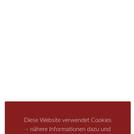
Sie finden bei uns auch die passende Unterkunft im
Hotel, einer Pension, einem Ferienhaus, einer
Ferienwohnung oder auf einem Campingplatz.
Fragen/Antworten
Hotel
Infos zur Region
Pension
Mediathek
Ferienwohnung
Unterkunft
Ferienhaus
Aktivitäten
Camping
Bastei
Malerweg
Nationalpark
Affensteine
Schrammsteine
Weiße Flotte
Bad Schandau
Wehlen
Rathen
Hohnstein
Königstein
Kirnitzschtal
Wellness
Boofen
Mediathek
Diese Website verwendet Cookies
– nähere Informationen dazu und