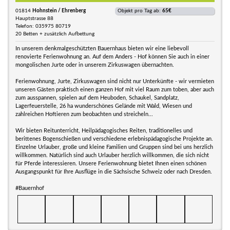
01814
Hohnstein / Ehrenberg
Objekt pro Tag ab:
65€
Hauptstrasse 88
Telefon: 035975 80719
20 Betten + zusätzlich Aufbettung
In unserem denkmalgeschützten Bauernhaus bieten wir eine liebevoll
renovierte Ferienwohnung an. Auf dem Anders - Hof können Sie auch in einer
mongolischen Jurte oder in unserem Zirkuswagen übernachten.
Ferienwohnung, Jurte, Zirkuswagen sind nicht nur Unterkünfte - wir vermieten
unseren Gästen praktisch einen ganzen Hof mit viel Raum zum toben, aber auch
zum ausspannen, spielen auf dem Heuboden, Schaukel, Sandplatz,
Lagerfeuerstelle, 26 ha wunderschönes Gelände mit Wald, Wiesen und
zahlreichen Hoftieren zum beobachten und streicheln...
Wir bieten Reitunterricht, Heilpädagogisches Reiten, traditionelles und
berittenes Bogenschießen und verschiedene erlebnispädagogische Projekte an.
Einzelne Urlauber, große und kleine Familien und Gruppen sind bei uns herzlich
willkommen. Natürlich sind auch Urlauber herzlich willkommen, die sich nicht
für Pferde interessieren. Unsere Ferienwohnung bietet Ihnen einen schönen
Ausgangspunkt für Ihre Ausflüge in die Sächsische Schweiz oder nach Dresden.
#Bauernhof