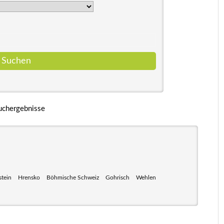
uchergebnisse
stein
Hrensko
Böhmische Schweiz
Gohrisch
Wehlen