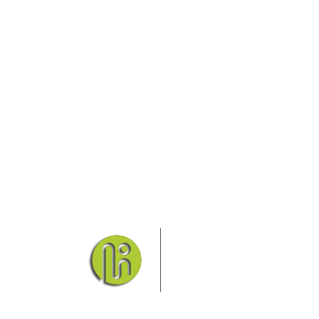
Das Elbsandsteingebirge
Nationalpark Böhmische Sch
Hier finden Sie Informatio