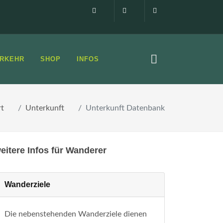
Impressum
0160 99873408
info@elbsandste
RKEHR
SHOP
INFOS
rt
Unterkunft
Unterkunft Datenbank
eitere Infos für Wanderer
Wanderziele
Die nebenstehenden Wanderziele dienen