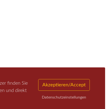
er finden Sie
Akzeptieren/Accept
en und direkt
Datenschutzeinstellungen