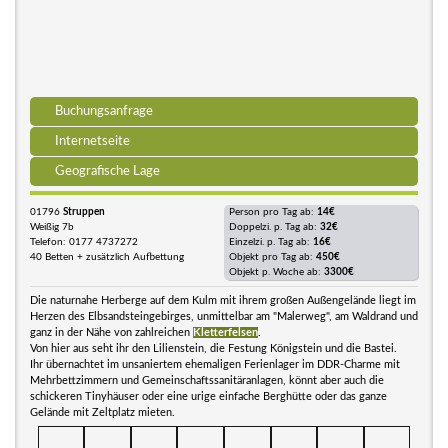
Buchungsanfrage
Internetseite
Geografische Lage
01796
Struppen
Person pro Tag ab:
14€
Weißig 7b
Doppelzi. p. Tag ab:
32€
Telefon: 0177 4737272
Einzelzi. p. Tag ab:
16€
40 Betten + zusätzlich Aufbettung
Objekt pro Tag ab:
450€
Objekt p. Woche ab:
3300€
Die naturnahe Herberge auf dem Kulm mit ihrem großen Außengelände liegt im
Herzen des Elbsandsteingebirges, unmittelbar am "Malerweg", am Waldrand und
ganz in der Nähe von zahlreichen
Kletterfelsen
.
Von hier aus seht ihr den Lilienstein, die Festung Königstein und die Bastei.
Ihr übernachtet im unsaniertem ehemaligen Ferienlager im DDR-Charme mit
Mehrbettzimmern und Gemeinschaftssanitäranlagen, könnt aber auch die
schickeren Tinyhäuser oder eine urige einfache Berghütte oder das ganze
Gelände mit Zeltplatz mieten.