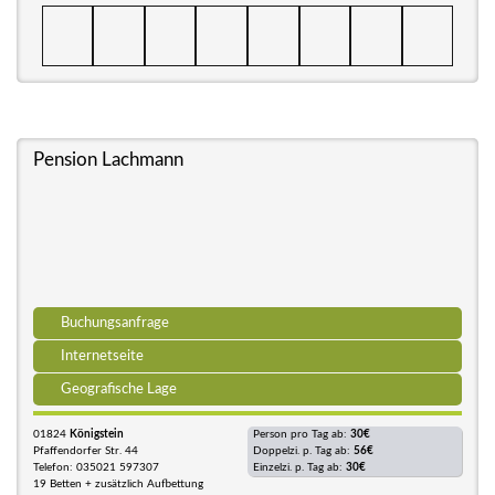
Pension Lachmann
Buchungsanfrage
Internetseite
Geografische Lage
01824
Königstein
Person pro Tag ab:
30€
Pfaffendorfer Str. 44
Doppelzi. p. Tag ab:
56€
Telefon: 035021 597307
Einzelzi. p. Tag ab:
30€
19 Betten + zusätzlich Aufbettung