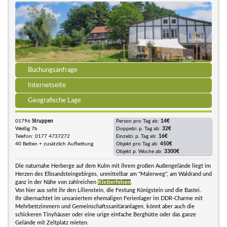
Buchungsanfrage
Internetseite
Geografische Lage
01796
Struppen
Person pro Tag ab:
14€
Weißig 7b
Doppelzi. p. Tag ab:
32€
Telefon: 0177 4737272
Einzelzi. p. Tag ab:
16€
40 Betten + zusätzlich Aufbettung
Objekt pro Tag ab:
450€
Objekt p. Woche ab:
3300€
Die naturnahe Herberge auf dem Kulm mit ihrem großen Außengelände liegt im
Herzen des Elbsandsteingebirges, unmittelbar am "Malerweg", am Waldrand und
ganz in der Nähe von zahlreichen
Kletterfelsen
.
Von hier aus seht ihr den Lilienstein, die Festung Königstein und die Bastei.
Ihr übernachtet im unsaniertem ehemaligen Ferienlager im DDR-Charme mit
Mehrbettzimmern und Gemeinschaftssanitäranlagen, könnt aber auch die
schickeren Tinyhäuser oder eine urige einfache Berghütte oder das ganze
Gelände mit Zeltplatz mieten.