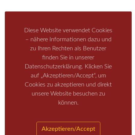
Bastei
Malerweg
Nationalpark
Affensteine
Schrammsteine
Weiße Flotte
Bad Schandau
Wehlen
Diese Website verwendet Cookies
Rathen
Hohnstein
Königstein
Kirnitzschtal
Wellness
– nähere Informationen dazu und
Boofen
Mediathek
zu Ihren Rechten als Benutzer
finden Sie in unserer
Datenschutzerklärung. Klicken Sie
auf „Akzeptieren/Accept“, um
Cookies zu akzeptieren und direkt
unsere Website besuchen zu
können.
Start
/
Region
/
Fragen+Antworten
/
Unterkunft
/
Aktivitäten
/
Kontakt
/
Impressum
Akzeptieren/Accept
Copyrights © 2026 Elbsandsteingebirge Verlag