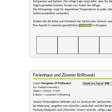
Entspannen und Spielen. Die ruhige Lage sorgt dafür, dass Sie die
Zügen genießen können, fernab vom Trubel des Alltags.
Die Klimaanlage sorgt für angenehme Temperaturen zu jeder Jah
selbstverständlich vorhanden.
Erleben Sie die Ruhe und Schönheit der Sächsischen Schweiz un
Ihre Auszeit in unserem gemütlichen
Ferienhaus
in Struppen.
Ferienhaus und Zimmer Brillowski
01824
Königstein OT Pfaffendorf
Objekt pro Tag ab:
50€
Zur Heidepromenade 2
Telefon: 035021 67269
8 Betten + zusätzlich Aufbettung
Unsere Ferienobjekte befinden sich im Zentrum der Sächsischen 
am Malerweg, umgeben von reizvoller Landschaft und den Bergen
Festung Königstein und Lilienstein. Unsere zentrale, ruhige Lage