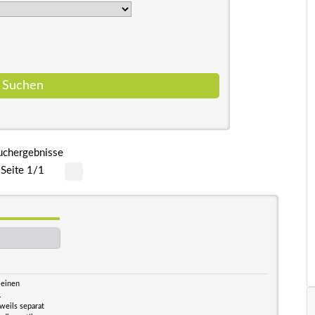
uchergebnisse
Seite 1/1
 einen
.
weils separat