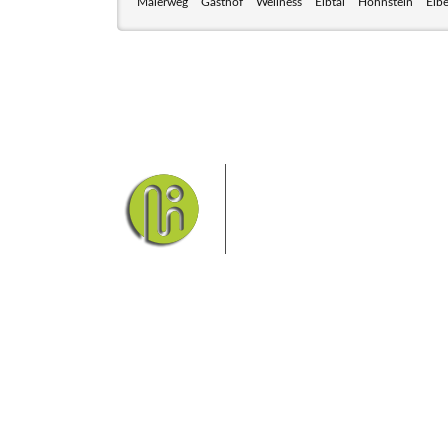
Malerweg
Gasthof
Wellness
Elbtal
Hohnstein
Elb
Das Elbsandsteingebirge
Nationalpark Böhmische Sch
Hier finden Sie Informatio
Sie finden bei uns auch die passende Unterk
Ferienwohnung od
Fragen/Antworten
Hotel
Infos zur Region
Pension