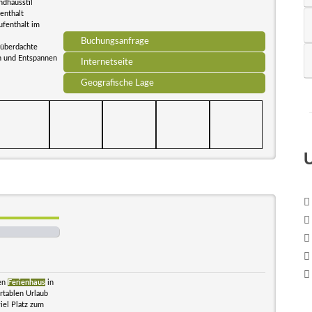
ndhausstil
enthalt
ufenthalt im
Buchungsanfrage
 überdachte
n und Entspannen
Internetseite
Geografische Lage
ten
Ferienhaus
in
ortablen Urlaub
iel Platz zum