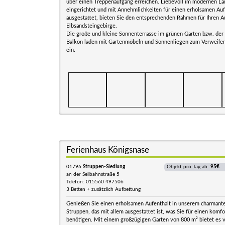
über einen Treppenaufgang erreichen. Liebevoll im modernen La
eingerichtet und mit Annehmlichkeiten für einen erholsamen Auf
ausgestattet, bieten Sie den entsprechenden Rahmen für Ihren A
Elbsandsteingebirge.
Die große und kleine Sonnenterrasse im grünen Garten bzw. der
Balkon laden mit Gartenmöbeln und Sonnenliegen zum Verweile
ein.
Ferienhaus Königsnase
01796
Struppen-Siedlung
Objekt pro Tag ab:
95€
an der Seilbahnstraße 5
Telefon: 015560 497506
3 Betten + zusätzlich Aufbettung
Genießen Sie einen erholsamen Aufenthalt in unserem charman
Struppen, das mit allem ausgestattet ist, was Sie für einen komf
benötigen. Mit einem großzügigen Garten von 800 m² bietet es v