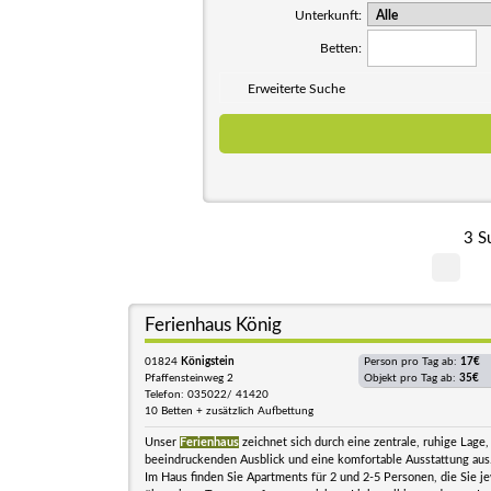
Unterkunft:
Betten:
Erweiterte Suche
3 S
Ferienhaus König
01824
Königstein
Person pro Tag ab:
17€
Pfaffensteinweg 2
Objekt pro Tag ab:
35€
Telefon: 035022/ 41420
10 Betten + zusätzlich Aufbettung
Unser
Ferienhaus
zeichnet sich durch eine zentrale, ruhige Lage,
beeindruckenden Ausblick und eine komfortable Ausstattung aus
Im Haus finden Sie Apartments für 2 und 2-5 Personen, die Sie je