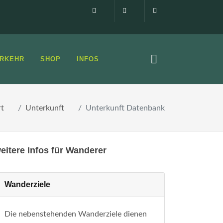
Impressum
0160 99873408
info@elbsandste
RKEHR
SHOP
INFOS
rt
Unterkunft
Unterkunft Datenbank
eitere Infos für Wanderer
Wanderziele
Die nebenstehenden Wanderziele dienen