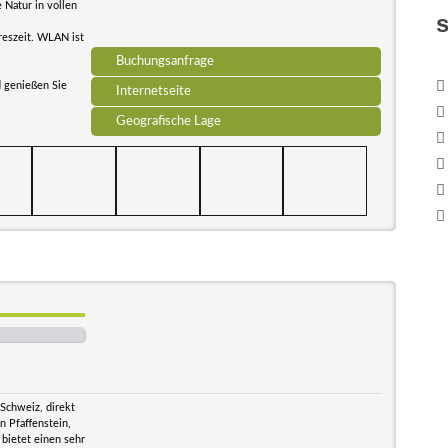
 Natur in vollen
reszeit. WLAN ist
Buchungsanfrage
d genießen Sie
Internetseite
Geografische Lage
Schweiz, direkt
 Pfaffenstein,
 bietet einen sehr