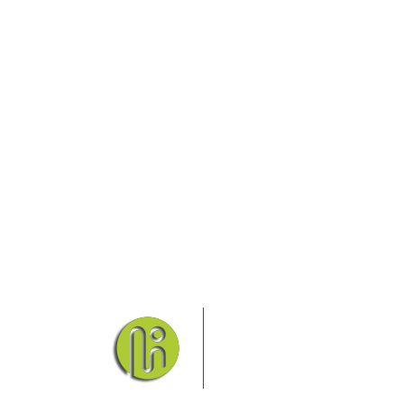
Das Elbsandsteingebirge
Nationalpark Böhmische Sch
Hier finden Sie Informatio