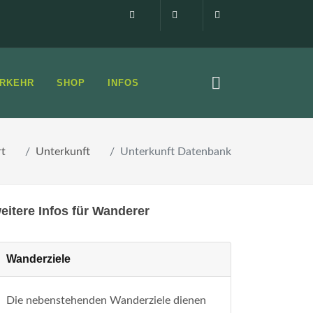
Impressum
0160 99873408
info@elbsandste
RKEHR
SHOP
INFOS
rt
Unterkunft
Unterkunft Datenbank
eitere Infos für Wanderer
Wanderziele
Die nebenstehenden Wanderziele dienen