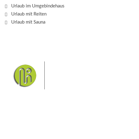
Urlaub im Umgebindehaus
Urlaub mit Reiten
Urlaub mit Sauna
Das Elbsandsteingebirge mit
seinem Nationalpark Sächsische
Schweiz und dem Nationalpark
Böhmische Schweiz sind ein
Eldorado für Wanderer und
Aktivurlauber. Hier finden Sie Informationen zum
Wandern, Klettern, Biken, Boofen, Wassersport und
vieles mehr.