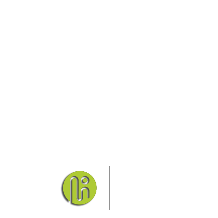
Das Elbsandsteingebirge
Nationalpark Böhmische Sch
Hier finden Sie Informatio