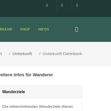
Impressum
0160 99873408
info@elbsandste
RKEHR
SHOP
INFOS
rt
Unterkunft
Unterkunft Datenbank
eitere Infos für Wanderer
Wanderziele
Die nebenstehenden Wanderziele dienen