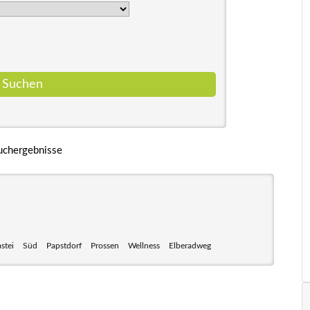
uchergebnisse
stei
Süd
Papstdorf
Prossen
Wellness
Elberadweg