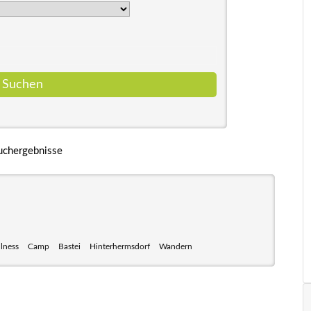
uchergebnisse
lness
Camp
Bastei
Hinterhermsdorf
Wandern