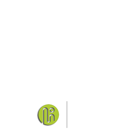
Das Elbsandsteingebirge
Nationalpark Böhmische Sch
Hier finden Sie Informatio