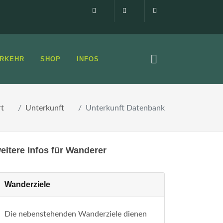
Impressum
0160 99873408
info@elbsandste
RKEHR
SHOP
INFOS
rt
Unterkunft
Unterkunft Datenbank
eitere Infos für Wanderer
Wanderziele
Die nebenstehenden Wanderziele dienen