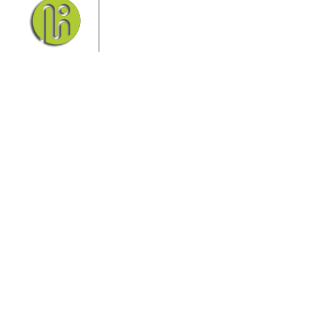
seinem Nationalpark Sächsische
Schweiz und dem Nationalpark
Böhmische Schweiz sind ein
Eldorado für Wanderer und
Aktivurlauber. Hier finden Sie Informationen zum
Wandern, Klettern, Biken, Boofen, Wassersport und
vieles mehr.
Sie finden bei uns auch die passende Unterkunft im
Hotel, einer Pension, einem Ferienhaus, einer
Ferienwohnung oder auf einem Campingplatz.
Fragen/Antworten
Hotel
Infos zur Region
Pension
Mediathek
Ferienwohnung