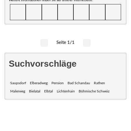
Weitere Informationen finden Sie auf unserer Internetseite.
Seite 1/1
Suchvorschläge
Saupsdorf
Elberadweg
Pension
Bad Schandau
Rathen
Malerweg
Bielatal
Elbtal
Lichtenhain
Böhmische Schweiz