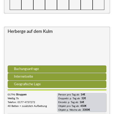
Herberge auf dem Kulm
Buchungsanfrage
Internetseite
Geografische Lage
01796
Struppen
Person pro Tag ab:
14€
Weißig 7b
Doppelzi. p. Tag ab:
32€
Telefon: 0177 4737272
Einzelzi. p. Tag ab:
16€
40 Betten + zusätzlich Aufbettung
Objekt pro Tag ab:
450€
Objekt p. Woche ab:
3300€