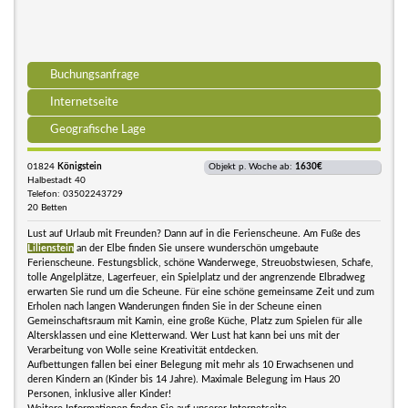
Buchungsanfrage
Internetseite
Geografische Lage
01824
Königstein
Objekt p. Woche ab:
1630€
Halbestadt 40
Telefon: 03502243729
20 Betten
Lust auf Urlaub mit Freunden? Dann auf in die Ferienscheune. Am Fuße des
Lilienstein
an der Elbe finden Sie unsere wunderschön umgebaute
Ferienscheune. Festungsblick, schöne Wanderwege, Streuobstwiesen, Schafe,
tolle Angelplätze, Lagerfeuer, ein Spielplatz und der angrenzende Elbradweg
erwarten Sie rund um die Scheune. Für eine schöne gemeinsame Zeit und zum
Erholen nach langen Wanderungen finden Sie in der Scheune einen
Gemeinschaftsraum mit Kamin, eine große Küche, Platz zum Spielen für alle
Altersklassen und eine Kletterwand. Wer Lust hat kann bei uns mit der
Verarbeitung von Wolle seine Kreativität entdecken.
Aufbettungen fallen bei einer Belegung mit mehr als 10 Erwachsenen und
deren Kindern an (Kinder bis 14 Jahre). Maximale Belegung im Haus 20
Personen, inklusive aller Kinder!