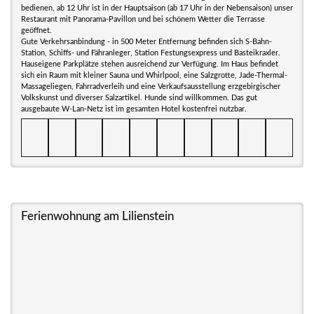
bedienen, ab 12 Uhr ist in der Hauptsaison (ab 17 Uhr in der Nebensaison) unser
Restaurant mit Panorama-Pavillon und bei schönem Wetter die Terrasse
geöffnet.
Gute Verkehrsanbindung - in 500 Meter Entfernung befinden sich S-Bahn-
Station, Schiffs- und Fähranleger, Station Festungsexpress und Basteikraxler.
Hauseigene Parkplätze stehen ausreichend zur Verfügung. Im Haus befindet
sich ein Raum mit kleiner Sauna und Whirlpool, eine Salzgrotte, Jade-Thermal-
Massageliegen, Fahrradverleih und eine Verkaufsausstellung erzgebirgischer
Volkskunst und diverser Salzartikel. Hunde sind willkommen. Das gut
ausgebaute W-Lan-Netz ist im gesamten Hotel kostenfrei nutzbar.
Ferienwohnung am Lilienstein