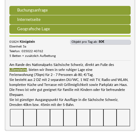
Buchungsanfrage
Internetseite
Geografische Lage
01824
Königstein
Objekt pro Tag ab:
80€
Ebenheit 5a
Telefon: 035022 40762
5 Betten + zusätzlich Aufbettung
Am Rande des Nationalparks Sächsische Schweiz, direkt am Fuße des
Liliensteins
, bieten wir ihnen in sehr ruhiger Lage eine
Ferienwohnung (70qm) für 2 - 7 Personen ab 80,-€/Tag.
Sie besteht aus 2 DZ mit 2 separaten DU/WC, 1 WZ mit TV, Radio und WLAN,
kompletter Küche und Terrasse mit Grillmöglichkeit sowie Parkplatz am Haus.
Die Fewo ist sehr gut geeignet für Familie mit Kindern oder für befreundete
Ehepaare.
Sie ist günstiger Ausgangspunkt für Ausflüge in die Sächsische Schweiz,
Dresden 40km bzw. 45min mit der S-Bahn.