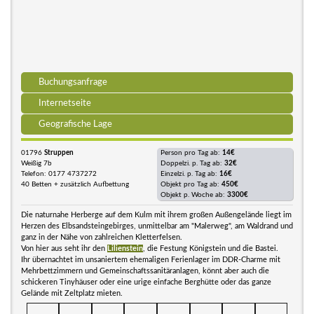
Buchungsanfrage
Internetseite
Geografische Lage
01796
Struppen
Person pro Tag ab:
14€
Weißig 7b
Doppelzi. p. Tag ab:
32€
Telefon: 0177 4737272
Einzelzi. p. Tag ab:
16€
40 Betten + zusätzlich Aufbettung
Objekt pro Tag ab:
450€
Objekt p. Woche ab:
3300€
Die naturnahe Herberge auf dem Kulm mit ihrem großen Außengelände liegt im
Herzen des Elbsandsteingebirges, unmittelbar am "Malerweg", am Waldrand und
ganz in der Nähe von zahlreichen Kletterfelsen.
Von hier aus seht ihr den
Lilienstein
, die Festung Königstein und die Bastei.
Ihr übernachtet im unsaniertem ehemaligen Ferienlager im DDR-Charme mit
Mehrbettzimmern und Gemeinschaftssanitäranlagen, könnt aber auch die
schickeren Tinyhäuser oder eine urige einfache Berghütte oder das ganze
Gelände mit Zeltplatz mieten.