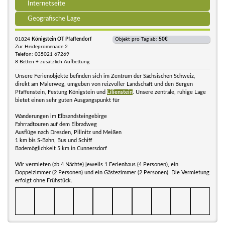
Internetseite
Geografische Lage
01824
Königstein OT Pfaffendorf
Objekt pro Tag ab:
50€
Zur Heidepromenade 2
Telefon: 035021 67269
8 Betten + zusätzlich Aufbettung
Unsere Ferienobjekte befinden sich im Zentrum der Sächsischen Schweiz,
direkt am Malerweg, umgeben von reizvoller Landschaft und den Bergen
Pfaffenstein, Festung Königstein und
Lilienstein
. Unsere zentrale, ruhige Lage
bietet einen sehr guten Ausgangspunkt für
Wanderungen im Elbsandsteingebirge
Fahrradtouren auf dem Elbradweg
Ausflüge nach Dresden, Pillnitz und Meißen
1 km bis S-Bahn, Bus und Schiff
Bademöglichkeit 5 km in Cunnersdorf
Wir vermieten (ab 4 Nächte) jeweils 1 Ferienhaus (4 Personen), ein
Doppelzimmer (2 Personen) und ein Gästezimmer (2 Personen). Die Vermietung
erfolgt ohne Frühstück.