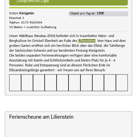
Geografische Lage
01824
Königstein
Objekt pro Tag ab:
130€
Ebenheit 1
Telefon: 0173 9065404
10 Betten + zusätzlich Aufbettung
Unser Waldhaus (Neubau 2010) befindet sich in traumhafter Natur- und
Bergkulisse im Ortsteil Ebenheit am Fuße des
Liliensteins
. Vom Haus und dem
großen Garten eröffnet sich ein herrlicher Blick über das Elbtal, die Tafelberge
der Sächsischen Schweiz und zur berühmten Festung Königstein.
Die beiden separaten Ferienwohnungen verfügen über eine komfortable
Ausstattung mit Kamin und Echtholzmöbeln und bieten Platz für je 4 - 6
Personen. Ruhe und Entspannung sind an diesem Fleckchen Erde im
Elbsandsteingebirge garantiert - wir freuen uns auf Ihren Besuch.
Ferienscheune am Lilienstein