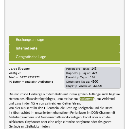
Buchungsanfrage
Internetseite
Geografische Lage
01796
Struppen
Person pro Tag ab:
14€
Weißig 7b
Doppelzi. p. Tag ab:
32€
Telefon: 0177 4737272
Einzelzi. p. Tag ab:
16€
40 Betten + zusätzlich Aufbettung
Objekt pro Tag ab:
450€
Objekt p. Woche ab:
3300€
Die naturnahe Herberge auf dem Kulm mit ihrem großen Außengelände liegt im
Herzen des Elbsandsteingebirges, unmittelbar am "
Malerweg
", am Waldrand
und ganz in der Nähe von zahlreichen Kletterfelsen.
Von hier aus seht ihr den Lilienstein, die Festung Königstein und die Bastei.
Ihr übernachtet im unsaniertem ehemaligen Ferienlager im DDR-Charme mit
Mehrbettzimmern und Gemeinschaftssanitäranlagen, könnt aber auch die
schickeren Tinyhäuser oder eine urige einfache Berghütte oder das ganze
Gelände mit Zeltplatz mieten.