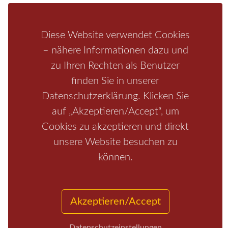
Bastei
Malerweg
Nationalpark
Affensteine
Schrammsteine
Weiße Flotte
Bad Schandau
Wehlen
Diese Website verwendet Cookies
Rathen
Hohnstein
Königstein
Kirnitzschtal
Wellness
– nähere Informationen dazu und
Boofen
Mediathek
zu Ihren Rechten als Benutzer
finden Sie in unserer
Datenschutzerklärung. Klicken Sie
auf „Akzeptieren/Accept“, um
Cookies zu akzeptieren und direkt
unsere Website besuchen zu
können.
Start
/
Region
/
Fragen+Antworten
/
Unterkunft
/
Aktivitäten
/
Kontakt
/
Impressum
Akzeptieren/Accept
Copyrights © 2026 Elbsandsteingebirge Verlag
Datenschutzeinstellungen