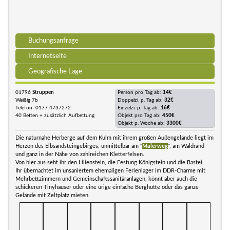
Buchungsanfrage
Internetseite
Geografische Lage
01796
Struppen
Person pro Tag ab:
14€
Weißig 7b
Doppelzi. p. Tag ab:
32€
Telefon: 0177 4737272
Einzelzi. p. Tag ab:
16€
40 Betten + zusätzlich Aufbettung
Objekt pro Tag ab:
450€
Objekt p. Woche ab:
3300€
Die naturnahe Herberge auf dem Kulm mit ihrem großen Außengelände liegt im
Herzen des Elbsandsteingebirges, unmittelbar am "
Malerweg
", am Waldrand
und ganz in der Nähe von zahlreichen Kletterfelsen.
Von hier aus seht ihr den Lilienstein, die Festung Königstein und die Bastei.
Ihr übernachtet im unsaniertem ehemaligen Ferienlager im DDR-Charme mit
Mehrbettzimmern und Gemeinschaftssanitäranlagen, könnt aber auch die
schickeren Tinyhäuser oder eine urige einfache Berghütte oder das ganze
Gelände mit Zeltplatz mieten.