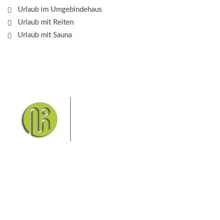
Urlaub im Umgebindehaus
Urlaub mit Reiten
Urlaub mit Sauna
Das Elbsandsteingebirge mit
seinem Nationalpark Sächsische
Schweiz und dem Nationalpark
Böhmische Schweiz sind ein
Eldorado für Wanderer und
Aktivurlauber. Hier finden Sie Informationen zum
Wandern, Klettern, Biken, Boofen, Wassersport und
vieles mehr.