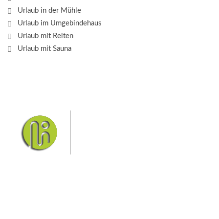
Urlaub in der Mühle
Urlaub im Umgebindehaus
Urlaub mit Reiten
Urlaub mit Sauna
Das Elbsandsteingebirge mit
seinem Nationalpark Sächsische
Schweiz und dem Nationalpark
Böhmische Schweiz sind ein
Eldorado für Wanderer und
Aktivurlauber. Hier finden Sie Informationen zum
Wandern, Klettern, Biken, Boofen, Wassersport und
vieles mehr.