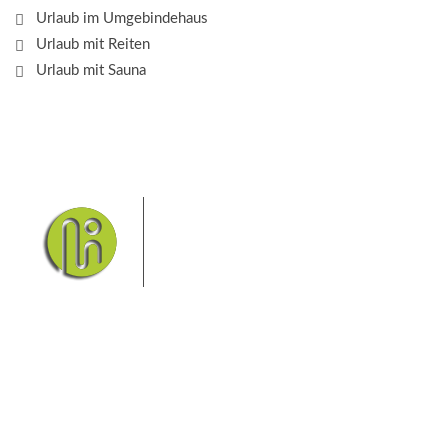
Urlaub im Umgebindehaus
Urlaub mit Reiten
Urlaub mit Sauna
Das Elbsandsteingebirge mit
seinem Nationalpark Sächsische
Schweiz und dem Nationalpark
Böhmische Schweiz sind ein
Eldorado für Wanderer und
Aktivurlauber. Hier finden Sie Informationen zum
Wandern, Klettern, Biken, Boofen, Wassersport und
vieles mehr.