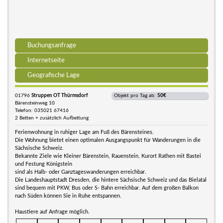
Buchungsanfrage
Internetseite
Geografische Lage
01796
Struppen OT Thürmsdorf
Objekt pro Tag ab:
50€
Bärensteinweg 10
Telefon: 035021 67416
2 Betten + zusätzlich Aufbettung
Ferienwohnung in ruhiger Lage am Fuß des Bärensteines.
Die Wohnung bietet einen optimalen Ausgangspunkt für Wanderungen in die
Sächsische Schweiz.
Bekannte Ziele wie Kleiner Bärenstein, Rauenstein, Kurort Rathen mit Bastei
und Festung Königstein
sind als Halb- oder Ganztageswanderungen erreichbar.
Die Landeshauptstadt Dresden, die hintere Sächsische Schweiz und das Bielatal
sind bequem mit PKW, Bus oder S- Bahn erreichbar. Auf dem großen Balkon
nach Süden können Sie in Ruhe entspannen.
Haustiere auf Anfrage möglich.