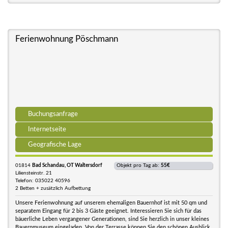
Ferienwohnung Pöschmann
Buchungsanfrage
Internetseite
Geografische Lage
01814
Bad Schandau, OT Waltersdorf
Objekt pro Tag ab:
55€
Liliensteinstr. 21
Telefon: 035022 40596
2 Betten + zusätzlich Aufbettung
Unsere Ferienwohnung auf unserem ehemaligen Bauernhof ist mit 50 qm und
separatem Eingang für 2 bis 3 Gäste geeignet. Interessieren Sie sich für das
bäuerliche Leben vergangener Generationen, sind Sie herzlich in unser kleines
Bauernmuseum eingeladen. Von der Terrasse können Sie den schönen Ausblick