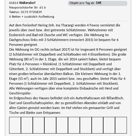
01814
Waltersdorf
Objekt pro Tag ab:
54€
Neuporschdorfer Str. 61 b
Telefon: 0173 9720839
6 Betten + zusätzlich Aufbettung
Auf dem Ferienhof Hering (Inh. Ina Tharang) werden 4 Fewos vermietet die
jeweils über zwei bzw. drei getrennte Schlafzimmer, Wohnzimmer mit
Essbereich und Bad mit Dusche und WC verfügen. Die Wohnung im
Dachgeschoss links mit 3 Schlafzimmern (renoviert 2015) ist bequem für 6
Personen geeignet.
Die Wohnung im DG rechts (erbaut 2017) ist für insgesamt 8 Personen geeignet
(2 Schlafzimmer mit Doppelbett und Schlafboden mit 4 Einzelbetten). Die große
Wohnung (80 m²) in der 1. Etage, die wir 2014 saniert haben, bietet bequem
Platz für 6 Personen + Kleinkind. (1 Schlafzimmer mit Doppelbett und
Gitterbett, 2. Schlafzimmer mit Doppelbett und Stockbett) und verfügt über
einen großen teilweise überdachten Balkon. Die kleinere Wohnung in der 1.
Etage (55 m²), auch im Jahr 2015 saniert bzw. neu geschaffen, bietet Platz für 4
Personen (1 Schlafzimmer mit Doppelbett, 2. Schlafzimmer mit Stockbett).
Alle Wohnungen verfügen über eine komplette Einbauküche mit Herd und
Geschirrspüler.
Im Erdgeschoss des Hauses befindet sich ein Aufenthaltsraum mit Billardtisch,
Dart und Gesellschaftsspielen, der zu gemütlichen Abenden einlädt und von
allen Gästen genutzt werden kann. Im Hof stehen ein gemauerter Grill und
Tische und Bänke zum Entspannen.