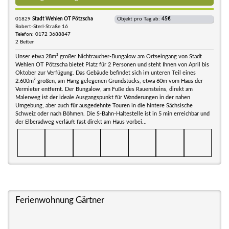
01829
Stadt Wehlen OT Pötzscha
Objekt pro Tag ab:
45€
Robert-Sterl-Straße 16
Telefon: 0172 3688847
2 Betten
Unser etwa 28m² großer Nichtraucher-Bungalow am Ortseingang von Stadt
Wehlen OT Pötzscha bietet Platz für 2 Personen und steht Ihnen von April bis
Oktober zur Verfügung. Das Gebäude befindet sich im unteren Teil eines
2.600m² großen, am Hang gelegenen Grundstücks, etwa 60m vom Haus der
Vermieter entfernt. Der Bungalow, am Fuße des Rauensteins, direkt am
Malerweg ist der ideale Ausgangspunkt für Wanderungen in der nahen
Umgebung, aber auch für ausgedehnte Touren in die hintere Sächsische
Schweiz oder nach Böhmen. Die S-Bahn-Haltestelle ist in 5 min erreichbar und
der Elberadweg verläuft fast direkt am Haus vorbei...
Ferienwohnung Gärtner