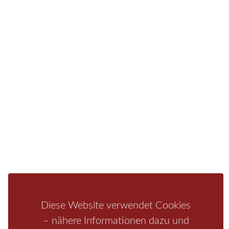
Sie finden bei uns auch die passende Unterkunft im
Hotel, einer Pension, einem Ferienhaus, einer
Ferienwohnung oder auf einem Campingplatz.
Fragen/Antworten
Hotel
Infos zur Region
Pension
Mediathek
Ferienwohnung
Unterkunft
Ferienhaus
Aktivitäten
Camping
Bastei
Malerweg
Nationalpark
Affensteine
Schrammsteine
Weiße Flotte
Bad Schandau
Wehlen
Rathen
Hohnstein
Königstein
Kirnitzschtal
Wellness
Boofen
Mediathek
Diese Website verwendet Cookies
– nähere Informationen dazu und