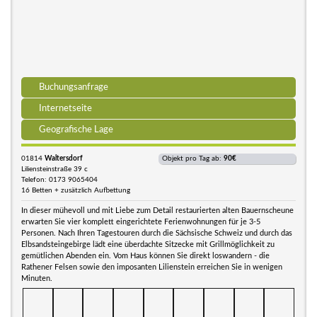
Buchungsanfrage
Internetseite
Geografische Lage
01814
Waltersdorf
Objekt pro Tag ab:
90€
Liliensteinstraße 39 c
Telefon: 0173 9065404
16 Betten + zusätzlich Aufbettung
In dieser mühevoll und mit Liebe zum Detail restaurierten alten Bauernscheune
erwarten Sie vier komplett eingerichtete Ferienwohnungen für je 3-5
Personen. Nach Ihren Tagestouren durch die Sächsische Schweiz und durch das
Elbsandsteingebirge lädt eine überdachte Sitzecke mit Grillmöglichkeit zu
gemütlichen Abenden ein. Vom Haus können Sie direkt loswandern - die
Rathener Felsen sowie den imposanten Lilienstein erreichen Sie in wenigen
Minuten.