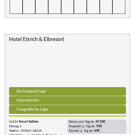
Hotel Ettrich & Elbresort
Buchungsanfrage
Internetseite
Geografische Lage
01824
Kurort Rathen
Person pro Tag ab:
47,50€
Elbweg 2
Doppelzi. p. Tag ab:
95€
Telefon: 035021 68524
Einzelzi. p. Tag ab:
69€