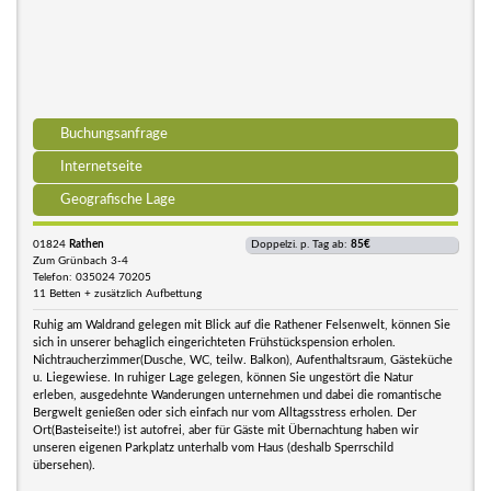
Buchungsanfrage
Internetseite
Geografische Lage
01824
Rathen
Doppelzi. p. Tag ab:
85€
Zum Grünbach 3-4
Telefon: 035024 70205
11 Betten + zusätzlich Aufbettung
Ruhig am Waldrand gelegen mit Blick auf die Rathener Felsenwelt, können Sie
sich in unserer behaglich eingerichteten Frühstückspension erholen.
Nichtraucherzimmer(Dusche, WC, teilw. Balkon), Aufenthaltsraum, Gästeküche
u. Liegewiese. In ruhiger Lage gelegen, können Sie ungestört die Natur
erleben, ausgedehnte Wanderungen unternehmen und dabei die romantische
Bergwelt genießen oder sich einfach nur vom Alltagsstress erholen. Der
Ort(Basteiseite!) ist autofrei, aber für Gäste mit Übernachtung haben wir
unseren eigenen Parkplatz unterhalb vom Haus (deshalb Sperrschild
übersehen).