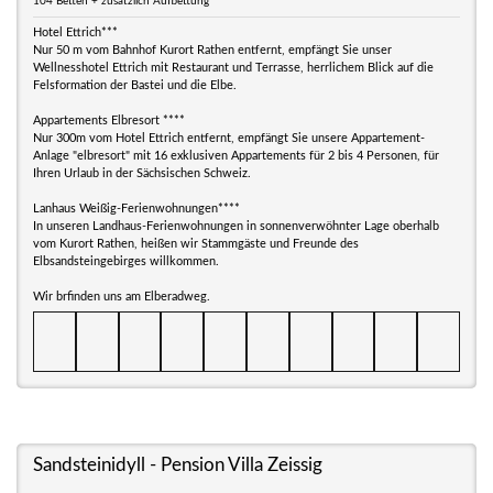
104 Betten + zusätzlich Aufbettung
Hotel Ettrich***
Nur 50 m vom Bahnhof Kurort Rathen entfernt, empfängt Sie unser
Wellnesshotel Ettrich mit Restaurant und Terrasse, herrlichem Blick auf die
Felsformation der Bastei und die Elbe.
Appartements Elbresort ****
Nur 300m vom Hotel Ettrich entfernt, empfängt Sie unsere Appartement-
Anlage "elbresort" mit 16 exklusiven Appartements für 2 bis 4 Personen, für
Ihren Urlaub in der Sächsischen Schweiz.
Lanhaus Weißig-Ferienwohnungen****
In unseren Landhaus-Ferienwohnungen in sonnenverwöhnter Lage oberhalb
vom Kurort Rathen, heißen wir Stammgäste und Freunde des
Elbsandsteingebirges willkommen.
Wir brfinden uns am Elberadweg.
Sandsteinidyll - Pension Villa Zeissig