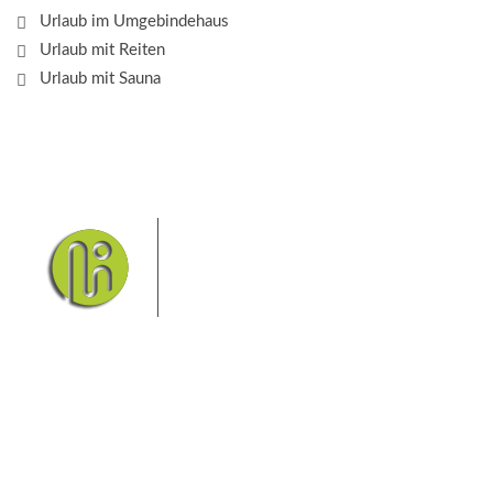
Urlaub im Umgebindehaus
Urlaub mit Reiten
Urlaub mit Sauna
Das Elbsandsteingebirge mit
seinem Nationalpark Sächsische
Schweiz und dem Nationalpark
Böhmische Schweiz sind ein
Eldorado für Wanderer und
Aktivurlauber. Hier finden Sie Informationen zum
Wandern, Klettern, Biken, Boofen, Wassersport und
vieles mehr.