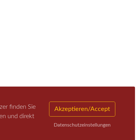
er finden Sie
Akzeptieren/Accept
en und direkt
Datenschutzeinstellungen