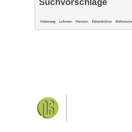
Suchvorschläge
Malerweg
Lohmen
Pension
Felsenbühne
Böhmische
Das Elbsandsteingebirge
Nationalpark Böhmische Sch
Hier finden Sie Informatio