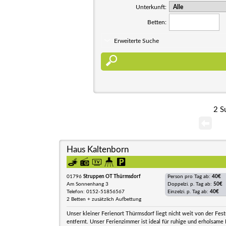
Unterkunft:
Betten:
Erweiterte Suche
2 S
Haus Kaltenborn
01796
Struppen OT Thürmsdorf
Person pro Tag ab:
40€
Am Sonnenhang 3
Doppelzi. p. Tag ab:
50€
Telefon: 0152-51856567
Einzelzi. p. Tag ab:
40€
2 Betten + zusätzlich Aufbettung
Unser kleiner Ferienort Thürmsdorf liegt nicht weit von der Fes
entfernt. Unser Ferienzimmer ist ideal für ruhige und erholsame