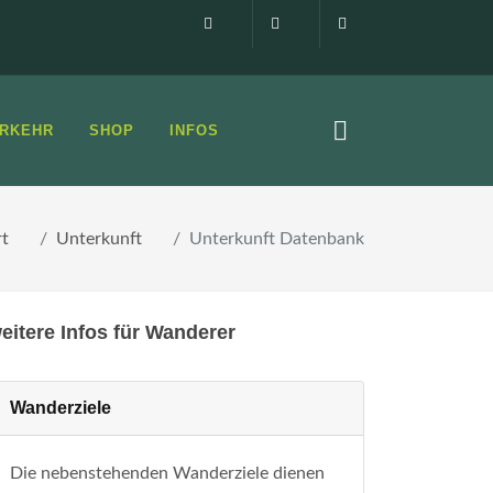
Impressum
0160 99873408
info@elbsandste
RKEHR
SHOP
INFOS
rt
Unterkunft
Unterkunft Datenbank
eitere Infos für Wanderer
Wanderziele
Die nebenstehenden Wanderziele dienen