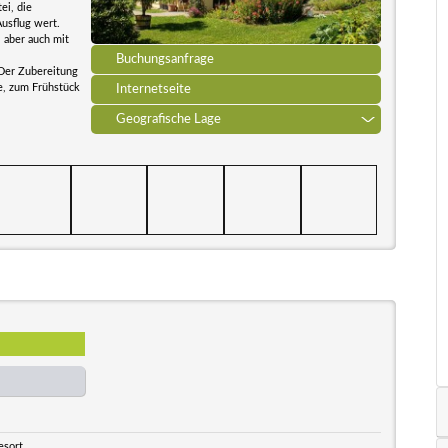
ei, die
usflug wert.
 aber auch mit
Buchungsanfrage
Der Zubereitung
se, zum Frühstück
Internetseite
Geografische Lage
esort.