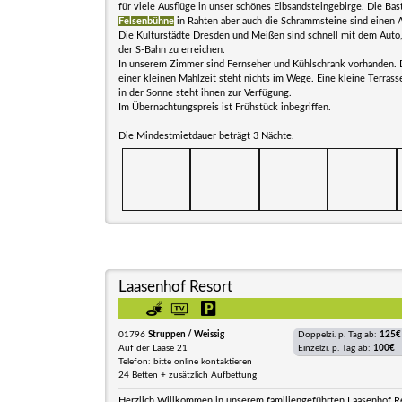
für viele Ausflüge in unser schönes Elbsandsteingebirge. Die Bast
Felsenbühne
in Rahten aber auch die Schrammsteine sind einen A
Die Kulturstädte Dresden und Meißen sind schnell mit dem Auto,
der S-Bahn zu erreichen.
In unserem Zimmer sind Fernseher und Kühlschrank vorhanden. 
einer kleinen Mahlzeit steht nichts im Wege. Eine kleine Terras
in der Sonne steht ihnen zur Verfügung.
Im Übernachtungspreis ist Frühstück inbegriffen.
Die Mindestmietdauer beträgt 3 Nächte.
Laasenhof Resort
01796
Struppen / Weissig
Doppelzi. p. Tag ab:
125€
Auf der Laase 21
Einzelzi. p. Tag ab:
100€
Telefon: bitte online kontaktieren
24 Betten + zusätzlich Aufbettung
Herzlich Willkommen in unserem familiengeführten Laasenhof R