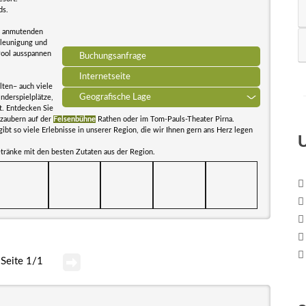
ds.
ch anmutenden
hleunigung und
Pool ausspannen
Buchungsanfrage
Internetseite
lten– auch viele
Geografische Lage
nderspielplätze,
t. Entdecken Sie
erzaubern auf der
Felsenbühne
Rathen oder im Tom-Pauls-Theater Pirna.
ibt so viele Erlebnisse in unserer Region, die wir Ihnen gern ans Herz legen
tränke mit den besten Zutaten aus der Region.
Seite 1/1