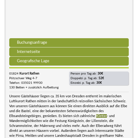
Buchungsanfrage
Internetseite
Geografische Lage
01824
Kurort Rathen
Person pro Tag ab:
30€
Pötzschaer Weg 4-7
Doppelzi. p. Tag ab:
52€
Telefon: 035021 99930
Einzelzi. p. Tag ab:
30€
130 Betten + zusätzlich Aufbettung
Unsere Gästehäuser liegen ca. 35 km von Dresden entfernt im malerischen
Luftkurort Rathen mitten in der landschaftlich reizvollen Sächsischen Schweiz.
Von unseren Gästehäusern aus können Sie einen direkten Ausblick auf die Elbe
und die Bastei, eine der bekanntesten Sehenswürdigkeiten des
Elbsandsteingebirges, genießen. Es bieten sich zahlreiche
Kletter
- und
Wandermöglichkeiten wie die Festung Königstein, der Lilienstein, die
Schrammsteine, der Malerweg und vieles mehr. Auch der Elberadweg führt
direkt an unseren Häusern vorbei. Außerdem liegen auch interessante Städte
wie Pirna, Meißen und unsere Landeshauptstadt Dresden in greifbarer Nähe.