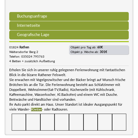
Buchungsanfrage
Internetseite
Geografische Lage
01824
Rathen
Objekt pro Tag ab:
60€
Waltersdorfer Berg 2
Objekt p. Woche ab:
301€
Telefon: 035024 795763
4 Betten + zusätzlich Aufbettung
Erholen Sie sich in unserer ruhig gelegenen Ferienwohnung mit fantastischen
Blick in die bizarre Rathener Felswelt.
Sie erwachen mit Vogelgezwitscher und der Bäcker bringt auf Wunsch frische
Brötchen bis an die Tür. Die Ferienwohnung besteht aus Schlafzimmer mit
Doppelbett, Wohnzimmer(Sat-TV,Radio), Küchenzeile (mit Kühlschrank,
Kaffeemaschine, Wasserkocher, Kl.Backofen) und einem WC mit Dusche.
Bettwäsche und Handtücher sind vorhanden.
Ihr Auto parkt direkt am Haus. Unser Standort ist idealer Ausgangspunkt für
viele Wander-
Kletter
- oder Radtouren.