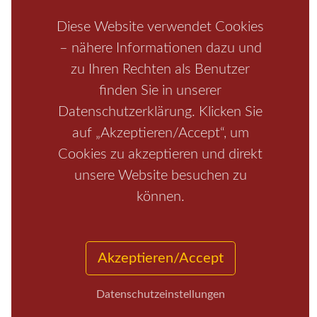
Schrammsteine
Weiße Flotte
Bad Schandau
Wehlen
Diese Website verwendet Cookies
Rathen
Hohnstein
Königstein
Kirnitzschtal
Wellness
– nähere Informationen dazu und
Boofen
Mediathek
zu Ihren Rechten als Benutzer
finden Sie in unserer
Datenschutzerklärung. Klicken Sie
auf „Akzeptieren/Accept“, um
Cookies zu akzeptieren und direkt
unsere Website besuchen zu
können.
Start
/
Region
/
Fragen+Antworten
/
Unterkunft
/
Aktivitäten
/
Kontakt
/
Impressum
Akzeptieren/Accept
Copyrights © 2026 Elbsandsteingebirge Verlag
Datenschutzeinstellungen