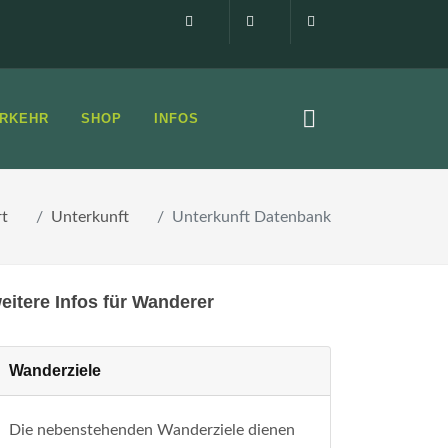
Impressum
0160 99873408
info@elbsandste
RKEHR
SHOP
INFOS
rt
Unterkunft
Unterkunft Datenbank
eitere Infos für Wanderer
Wanderziele
Die nebenstehenden Wanderziele dienen