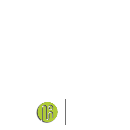
Das Elbsandsteingebirge
Nationalpark Böhmische Sch
Hier finden Sie Informatio