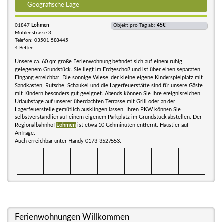
Geografische Lage
01847
Lohmen
Objekt pro Tag ab:
45€
Mühlenstrasse 3
Telefon: 03501 588445
4 Betten
Unsere ca. 60 qm große Ferienwohnung befindet sich auf einem ruhig
gelegenem Grundstück. Sie liegt im Erdgeschoß und ist über einen separaten
Eingang erreichbar. Die sonnige Wiese, der kleine eigene Kinderspielplatz mit
Sandkasten, Rutsche, Schaukel und die Lagerfeuerstätte sind für unsere Gäste
mit Kindern besonders gut geeignet. Abends können Sie Ihre ereignisreichen
Urlaubstage auf unserer überdachten Terrasse mit Grill oder an der
Lagerfeuerstelle gemütlich ausklingen lassen. Ihren PKW können Sie
selbstverständlich auf einem eigenem Parkplatz im Grundstück abstellen. Der
Regionalbahnhof
Lohmen
ist etwa 10 Gehminuten entfernt. Haustier auf
Anfrage.
Auch erreichbar unter Handy 0173-3527553.
Ferienwohnungen Willkommen