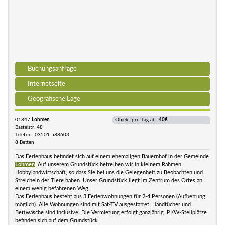
Buchungsanfrage
Internetseite
Geografische Lage
01847
Lohmen
Objekt pro Tag ab:
40€
Basteistr. 48
Telefon: 03501 588603
8 Betten
Das Ferienhaus befindet sich auf einem ehemaligen Bauernhof in der Gemeinde
Lohmen
. Auf unserem Grundstück betreiben wir in kleinem Rahmen
Hobbylandwirtschaft, so dass Sie bei uns die Gelegenheit zu Beobachten und
Streicheln der Tiere haben. Unser Grundstück liegt im Zentrum des Ortes an
einem wenig befahrenen Weg.
Das Ferienhaus besteht aus 3 Ferienwohnungen für 2-4 Personen (Aufbettung
möglich). Alle Wohnungen sind mit Sat-TV ausgestattet. Handtücher und
Bettwäsche sind inclusive. Die Vermietung erfolgt ganzjährig. PKW-Stellplätze
befinden sich auf dem Grundstück.