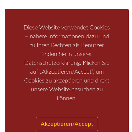
Bastei
Malerweg
Nationalpark
Affensteine
Schrammsteine
Weiße Flotte
Bad Schandau
Wehlen
Diese Website verwendet Cookies
Rathen
Hohnstein
Königstein
Kirnitzschtal
Wellness
– nähere Informationen dazu und
Boofen
Mediathek
zu Ihren Rechten als Benutzer
finden Sie in unserer
Datenschutzerklärung. Klicken Sie
auf „Akzeptieren/Accept“, um
Cookies zu akzeptieren und direkt
unsere Website besuchen zu
können.
Start
/
Region
/
Fragen+Antworten
/
Unterkunft
/
Aktivitäten
/
Kontakt
/
Impressum
Copyrights © 2026 Elbsandsteingebirge Verlag
Akzeptieren/Accept