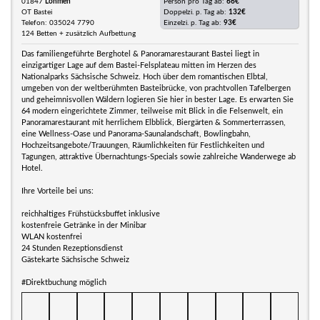
01847
Lohmen
Person pro Tag ab:
66€
OT Bastei
Doppelzi. p. Tag ab:
132€
Telefon: 035024 7790
Einzelzi. p. Tag ab:
93€
124 Betten + zusätzlich Aufbettung
Das familiengeführte Berghotel & Panoramarestaurant Bastei liegt in
einzigartiger Lage auf dem Bastei-Felsplateau mitten im Herzen des
Nationalparks Sächsische Schweiz. Hoch über dem romantischen Elbtal,
umgeben von der weltberühmten Basteibrücke, von prachtvollen Tafelbergen
und geheimnisvollen Wäldern logieren Sie hier in bester Lage. Es erwarten Sie
64 modern eingerichtete Zimmer, teilweise mit Blick in die Felsenwelt, ein
Panoramarestaurant mit herrlichem Elbblick, Biergärten & Sommerterrassen,
eine Wellness-Oase und Panorama-Saunalandschaft, Bowlingbahn,
Hochzeitsangebote/Trauungen, Räumlichkeiten für Festlichkeiten und
Tagungen, attraktive Übernachtungs-Specials sowie zahlreiche Wanderwege ab
Hotel.
Ihre Vorteile bei uns:
reichhaltiges Frühstücksbuffet inklusive
kostenfreie Getränke in der Minibar
WLAN kostenfrei
24 Stunden Rezeptionsdienst
Gästekarte Sächsische Schweiz
#Direktbuchung möglich