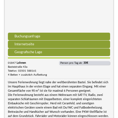
Buchungsanfrage
Internetseite
Geografische Lage
01847
Lohmen
Person pro Tag ab:
30€
Basteistraße 43a
Telefon: 03501 588161
4 Betten + zusätzlich Aufbettung
Unsere Ferienwohnung liegt nahe der weltberühmten Bastei. Sie befindet sich
im Haupthaus in der ersten Etage und hat einen separaten Eingang. Mit einer
Gesamtfläche von 90 m² ist sie für maximal 6 Personen geeignet.
Die Ferienwohnung besteht aus einem Wohnraum mit SAT-TV, Radio, zwei
separaten Schlafräumen mit Doppelbetten, einer komplett eingerichteten
Einbauküche mit Geschirrspüler, Herd mit Ceranfeld, und sonstigen
elektrischen Geräten sowie einem Bad mit Du/WC und Fußbodenheizung.
Bettwäsche und Handtücher auf Wunsch vorhanden. Eine PKW-Stellfläche ist
auf dem Grundstück. Fahrräder und Motoräder können eingeschlossen werden.