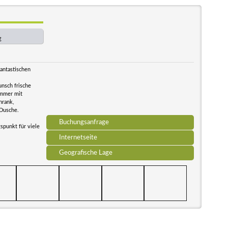
€
antastischen
nsch frische
immer mit
hrank,
 Dusche.
Buchungsanfrage
gspunkt für viele
Internetseite
Geografische Lage