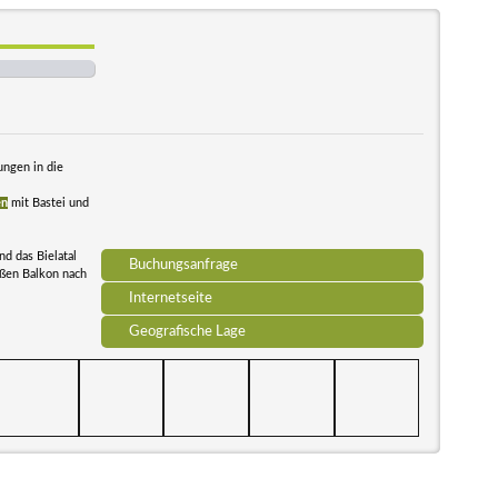
ngen in die
en
mit Bastei und
d das Bielatal
Buchungsanfrage
oßen Balkon nach
Internetseite
Geografische Lage