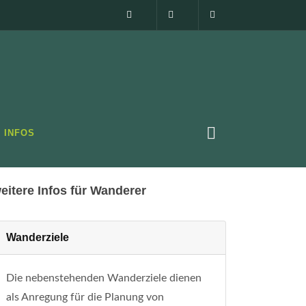
Impressum
0160 99873408
info@elbsandste
rt
Unterkunft
Unterkunft Datenbank
INFOS
eitere Infos für Wanderer
Wanderziele
Die nebenstehenden Wanderziele dienen
als Anregung für die Planung von