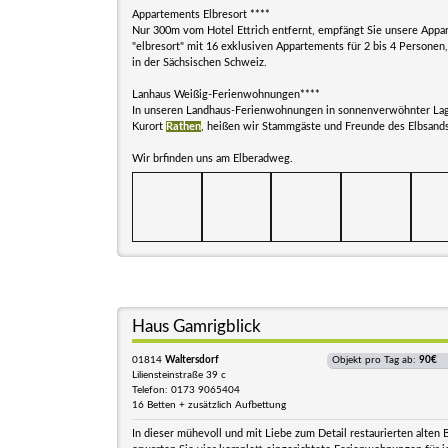
Appartements Elbresort ****
Nur 300m vom Hotel Ettrich entfernt, empfängt Sie unsere App
"elbresort" mit 16 exklusiven Appartements für 2 bis 4 Personen,
in der Sächsischen Schweiz.
Lanhaus Weißig-Ferienwohnungen****
In unseren Landhaus-Ferienwohnungen in sonnenverwöhnter La
Kurort
Rathen
, heißen wir Stammgäste und Freunde des Elbsand
Wir brfinden uns am Elberadweg.
Haus Gamrigblick
01814
Waltersdorf
Objekt pro Tag ab:
90€
Liliensteinstraße 39 c
Telefon: 0173 9065404
16 Betten + zusätzlich Aufbettung
In dieser mühevoll und mit Liebe zum Detail restaurierten alten