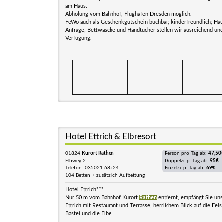
am Haus.
Abholung vom Bahnhof, Flughafen Dresden möglich.
FeWo auch als Geschenkgutschein buchbar; kinderfreundlich; Hau
Anfrage; Bettwäsche und Handtücher stellen wir ausreichend und
Verfügung.
Hotel Ettrich & Elbresort
01824
Kurort Rathen
Person pro Tag ab:
47,50
Elbweg 2
Doppelzi. p. Tag ab:
95€
Telefon: 035021 68524
Einzelzi. p. Tag ab:
69€
104 Betten + zusätzlich Aufbettung
Hotel Ettrich***
Nur 50 m vom Bahnhof Kurort
Rathen
entfernt, empfängt Sie un
Ettrich mit Restaurant und Terrasse, herrlichem Blick auf die Fel
Bastei und die Elbe.