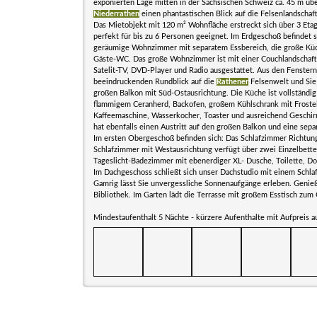
exponierten Lage mitten in der Sächsischen Schweiz ca. 45 m üb
Niederrathen
einen phantastischen Blick auf die Felsenlandschaf
Das Mietobjekt mit 120 m² Wohnfläche erstreckt sich über 3 Etag
perfekt für bis zu 6 Personen geeignet. Im Erdgeschoß befindet s
geräumige Wohnzimmer mit separatem Essbereich, die große Kü
Gäste-WC. Das große Wohnzimmer ist mit einer Couchlandschaft
Satelit-TV, DVD-Player und Radio ausgestattet. Aus den Fenstern
beeindruckenden Rundblick auf die
Rathener
Felsenwelt und Sie
großen Balkon mit Süd-Ostausrichtung. Die Küche ist vollständig
flammigem Ceranherd, Backofen, großem Kühlschrank mit Frostei
Kaffeemaschine, Wasserkocher, Toaster und ausreichend Geschirr 
hat ebenfalls einen Austritt auf den großen Balkon und eine sep
Im ersten Obergeschoß befinden sich: Das Schlafzimmer Richtung
Schlafzimmer mit Westausrichtung verfügt über zwei Einzelbetten
Tageslicht-Badezimmer mit ebenerdiger XL- Dusche, Toilette, D
Im Dachgeschoss schließt sich unser Dachstudio mit einem Schlaf
Gamrig lässt Sie unvergessliche Sonnenaufgänge erleben. Genieß
Bibliothek. Im Garten lädt die Terrasse mit großem Esstisch zum
Mindestaufenthalt 5 Nächte - kürzere Aufenthalte mit Aufpreis a