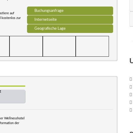
Buchungsanfrage
stiere auf
 kostenlos zur
Internetseite
Geografische Lage
€
ser Wellnesshotel
sformation der