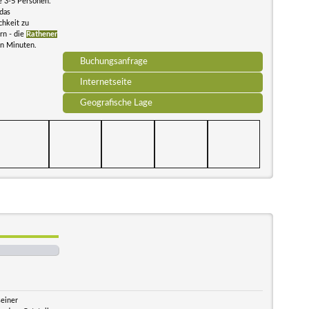
e 3-5 Personen.
das
chkeit zu
rn - die
Rathener
en Minuten.
Buchungsanfrage
Internetseite
Geografische Lage
seiner