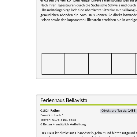
erwarten Sie vier komplett eingerichtete Ferienwohnungen für j
Nach Ihren Tagestouren durch die Sächsische Schweiz und durch 
Elbsandsteingebirge lädt eine überdachte Sitzecke mit Grillmögli
gemütlichen Abenden ein. Vom Haus können Sie direkt loswande
Felsen sowie den imposanten Lilienstein erreichen Sie in wenig
Ferienhaus Bellavista
01824
Rathen
Objekt pro Tag ab:
149€
Zum Grünbach 1
Telefon: 0176 5101 6688
6 Betten + zusätzlich Aufbettung
Das Haus ist direkt auf Elbsandstein gebaut und bietet aufgrund 