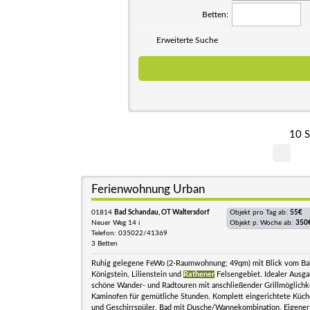
Betten:
Erweiterte Suche
10 S
Ferienwohnung Urban
01814
Bad Schandau, OT Waltersdorf
Objekt pro Tag ab:
55€
Neuer Weg 14 i
Objekt p. Woche ab:
350
Telefon: 035022/41369
3 Betten
Ruhig gelegene FeWo (2-Raumwohnung; 49qm) mit Blick vom Ba
Königstein, Lilienstein und
Rathener
Felsengebiet. Idealer Ausga
schöne Wander- und Radtouren mit anschließender Grillmöglichke
Kaminofen für gemütliche Stunden. Komplett eingerichtete Küch
und Geschirrspüler. Bad mit Dusche/Wannekombination. Eigener 