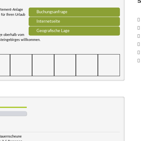
artement-Anlage
Buchungsanfrage
 für Ihren Urlaub
Internetseite
Geografische Lage
ge oberhalb vom
steingebirges willkommen.
 Bauernscheune