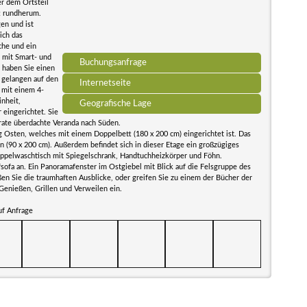
er dem Ortsteil
t rundherum.
en und ist
ich das
che und ein
 mit Smart- und
Buchungsanfrage
 haben Sie einen
 gelangen auf den
Internetseite
 mit einem 4-
nheit,
Geografische Lage
eingerichtet. Sie
arate überdachte Veranda nach Süden.
 Osten, welches mit einem Doppelbett (180 x 200 cm) eingerichtet ist. Das
 (90 x 200 cm). Außerdem befindet sich in dieser Etage ein großzügiges
oppelwaschtisch mit Spiegelschrank, Handtuchheizkörper und Föhn.
sofa an. Ein Panoramafenster im Ostgiebel mit Blick auf die Felsgruppe des
en Sie die traumhaften Ausblicke, oder greifen Sie zu einem der Bücher der
 Genießen, Grillen und Verweilen ein.
uf Anfrage