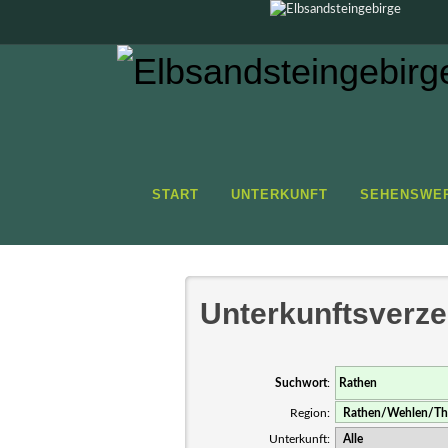
UNTERKUNFT ELBSANDSTEINGEB
START
UNTERKUNFT
SEHENSWE
HOTEL - REGION RATHEN
Unterkunftsverze
Suchwort
:
Region:
Unterkunft: