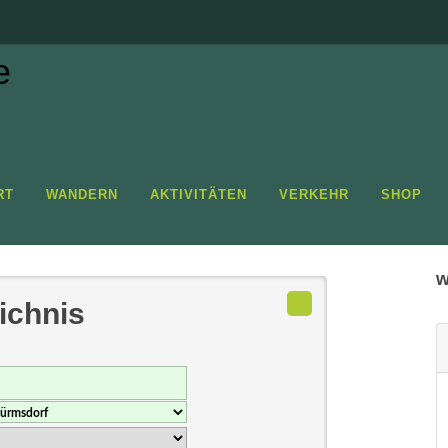
IRGE
Sta
RT
WANDERN
AKTIVITÄTEN
VERKEHR
SHOP
w
ichnis