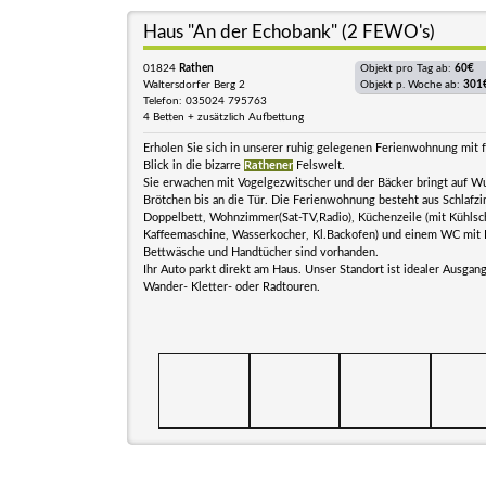
Haus "An der Echobank" (2 FEWO's)
01824
Rathen
Objekt pro Tag ab:
60€
Waltersdorfer Berg 2
Objekt p. Woche ab:
301
Telefon: 035024 795763
4 Betten + zusätzlich Aufbettung
Erholen Sie sich in unserer ruhig gelegenen Ferienwohnung mit f
Blick in die bizarre
Rathener
Felswelt.
Sie erwachen mit Vogelgezwitscher und der Bäcker bringt auf Wu
Brötchen bis an die Tür. Die Ferienwohnung besteht aus Schlafz
Doppelbett, Wohnzimmer(Sat-TV,Radio), Küchenzeile (mit Kühlsc
Kaffeemaschine, Wasserkocher, Kl.Backofen) und einem WC mit
Bettwäsche und Handtücher sind vorhanden.
Ihr Auto parkt direkt am Haus. Unser Standort ist idealer Ausgan
Wander- Kletter- oder Radtouren.