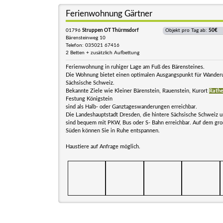
Ferienwohnung Gärtner
01796
Struppen OT Thürmsdorf
Objekt pro Tag ab:
50€
Bärensteinweg 10
Telefon: 035021 67416
2 Betten + zusätzlich Aufbettung
Ferienwohnung in ruhiger Lage am Fuß des Bärensteines.
Die Wohnung bietet einen optimalen Ausgangspunkt für Wanderu
Sächsische Schweiz.
Bekannte Ziele wie Kleiner Bärenstein, Rauenstein, Kurort
Rath
Festung Königstein
sind als Halb- oder Ganztageswanderungen erreichbar.
Die Landeshauptstadt Dresden, die hintere Sächsische Schweiz un
sind bequem mit PKW, Bus oder S- Bahn erreichbar. Auf dem gr
Süden können Sie in Ruhe entspannen.
Haustiere auf Anfrage möglich.