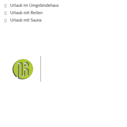
Urlaub im Umgebindehaus
Urlaub mit Reiten
Urlaub mit Sauna
Das Elbsandsteingebirge mit
seinem Nationalpark Sächsische
Schweiz und dem Nationalpark
Böhmische Schweiz sind ein
Eldorado für Wanderer und
Aktivurlauber. Hier finden Sie Informationen zum
Wandern, Klettern, Biken, Boofen, Wassersport und
vieles mehr.