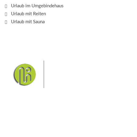
Urlaub im Umgebindehaus
Urlaub mit Reiten
Urlaub mit Sauna
Das Elbsandsteingebirge mit
seinem Nationalpark Sächsische
Schweiz und dem Nationalpark
Böhmische Schweiz sind ein
Eldorado für Wanderer und
Aktivurlauber. Hier finden Sie Informationen zum
Wandern, Klettern, Biken, Boofen, Wassersport und
vieles mehr.