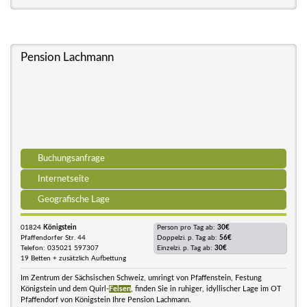
Pension Lachmann
Buchungsanfrage
Internetseite
Geografische Lage
01824
Königstein
Person pro Tag ab:
30€
Pfaffendorfer Str. 44
Doppelzi. p. Tag ab:
56€
Telefon: 035021 597307
Einzelzi. p. Tag ab:
30€
19 Betten + zusätzlich Aufbettung
Im Zentrum der Sächsischen Schweiz, umringt von Pfaffenstein, Festung
Königstein und dem Quirl-
Felsen
, finden Sie in ruhiger, idyllischer Lage im OT
Pfaffendorf von Königstein Ihre Pension Lachmann.