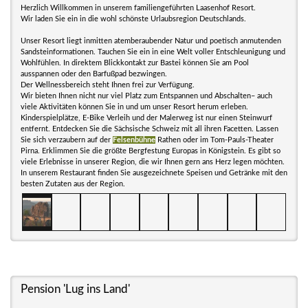
Herzlich Willkommen in unserem familiengeführten Laasenhof Resort.
Wir laden Sie ein in die wohl schönste Urlaubsregion Deutschlands.
Unser Resort liegt inmitten atemberaubender Natur und poetisch anmutenden
Sandsteinformationen. Tauchen Sie ein in eine Welt voller Entschleunigung und
Wohlfühlen. In direktem Blickkontakt zur Bastei können Sie am Pool
ausspannen oder den Barfußpad bezwingen.
Der Wellnessbereich steht Ihnen frei zur Verfügung.
Wir bieten Ihnen nicht nur viel Platz zum Entspannen und Abschalten– auch
viele Aktivitäten können Sie in und um unser Resort herum erleben.
Kinderspielplätze, E-Bike Verleih und der Malerweg ist nur einen Steinwurf
entfernt. Entdecken Sie die Sächsische Schweiz mit all ihren Facetten. Lassen
Sie sich verzaubern auf der
Felsenbühne
Rathen oder im Tom-Pauls-Theater
Pirna. Erklimmen Sie die größte Bergfestung Europas in Königstein. Es gibt so
viele Erlebnisse in unserer Region, die wir Ihnen gern ans Herz legen möchten.
In unserem Restaurant finden Sie ausgezeichnete Speisen und Getränke mit den
besten Zutaten aus der Region.
Pension 'Lug ins Land'