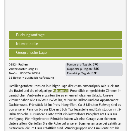
Buchungsanfrage
Internetseite
Geografische Lage
01824
Rathen
Person pro Tag ab:
37€
Waltersdorfer Berg 11
Doppelzi. p. Tag ab:
58€
Telefon: 035024 70369
Einzelzi. p. Tag ab:
37€
18 Betten + zusätzlich Aufbettung
Familiengeführte Pension in ruhiger Lage direkt am Nationalpark mit Blick auf
die Bastei und die einzigartige
Felsenwelt
. Freundlich eingerichtete Zimmer im
gemütlichen Ambiente erwarten Sie zu einem erholsamen Urlaub. Unsere
Zimmer haben alle Du/WC/TV/W-lan, teilweise Balkon und das Appartement
Dachterrasse. Frühstück ist im Preis inbegriffen. Ca. 8 Minuten Fußweg sind es
von unserer Pension bis zur Elbe mit Schiffsanlegestelle und Bahnstation mit S-
Bahn-Verkehr. Für unsere Gäste steht ein kostenloser Parkplatz am Haus zur
Verfügung. Für mitgebrachte Fahrräder haben wir eine Garage zum sicheren
Unterstellen. Genießen Sie die Ruhe auf unserer Sommerterrasse bei gekühlten
Getränken, die im Haus erhältlich sind. Wandergruppen und Familienfeiern bis