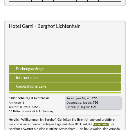
Hotel Garni - Berghof Lichtenhain
Buchungsanfrage
Internetseite
Geografische Lage
01855
Sebnitz, OT Lichtenhain
Person pro Tag ab:
26€
Am Anger 3
Doppelzi. p. Tag ab:
75€
Telefon: 035971-56512
Einzelzi. p. Tag ab:
60€
55 Betten + zusätzlich Aufbettung
Herzlich Willkommen im Berghof! Genießen Sie Ihren Urlaub und profitieren
Sie von unserer herrlich ruhigen Lage mit dem Blick auf die
Felsenwelt
. Im
Berghof erwartet Sie eine zünftige Atmosphäre ... ob im Gewölbe, der Veranda