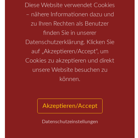
Boofen
Mediathek
Diese Website verwendet Cookies
– nähere Informationen dazu und
zu Ihren Rechten als Benutzer
finden Sie in unserer
Datenschutzerklärung. Klicken Sie
auf „Akzeptieren/Accept“, um
Cookies zu akzeptieren und direkt
unsere Website besuchen zu
Start
/
Region
/
Fragen+Antworten
/
Unterkunft
/
Aktivitäten
können.
/
Kontakt
/
Impressum
Copyrights © 2026 Elbsandsteingebirge Verlag
Akzeptieren/Accept
Datenschutzeinstellungen