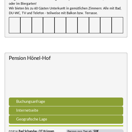
oder im Biergarten!
Wir bieten bis zu 60 Gästen Unterkunft in gemütlichen Zimmern: Alle mit Bad,
DU-WC, TV und Telefon - teilweise mit Balkon bzw. Terrasse.
Pension Hönel-Hof
Buchungsanfrage
Internetseite
Geografische Lage
01814
Bad Schandau, OT Krippen
Person pro Tag ab:
50€