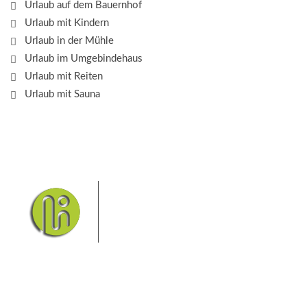
Urlaub auf dem Bauernhof
Urlaub mit Kindern
Urlaub in der Mühle
Urlaub im Umgebindehaus
Urlaub mit Reiten
Urlaub mit Sauna
Das Elbsandsteingebirge mit
seinem Nationalpark Sächsische
Schweiz und dem Nationalpark
Böhmische Schweiz sind ein
Eldorado für Wanderer und
Aktivurlauber. Hier finden Sie Informationen zum
Wandern, Klettern, Biken, Boofen, Wassersport und