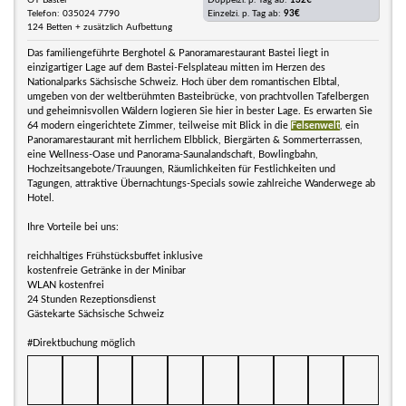
OT Bastei
Doppelzi. p. Tag ab:
132€
Telefon: 035024 7790
Einzelzi. p. Tag ab:
93€
124 Betten + zusätzlich Aufbettung
Das familiengeführte Berghotel & Panoramarestaurant Bastei liegt in
einzigartiger Lage auf dem Bastei-Felsplateau mitten im Herzen des
Nationalparks Sächsische Schweiz. Hoch über dem romantischen Elbtal,
umgeben von der weltberühmten Basteibrücke, von prachtvollen Tafelbergen
und geheimnisvollen Wäldern logieren Sie hier in bester Lage. Es erwarten Sie
64 modern eingerichtete Zimmer, teilweise mit Blick in die
Felsenwelt
, ein
Panoramarestaurant mit herrlichem Elbblick, Biergärten & Sommerterrassen,
eine Wellness-Oase und Panorama-Saunalandschaft, Bowlingbahn,
Hochzeitsangebote/Trauungen, Räumlichkeiten für Festlichkeiten und
Tagungen, attraktive Übernachtungs-Specials sowie zahlreiche Wanderwege ab
Hotel.
Ihre Vorteile bei uns:
reichhaltiges Frühstücksbuffet inklusive
kostenfreie Getränke in der Minibar
WLAN kostenfrei
24 Stunden Rezeptionsdienst
Gästekarte Sächsische Schweiz
#Direktbuchung möglich