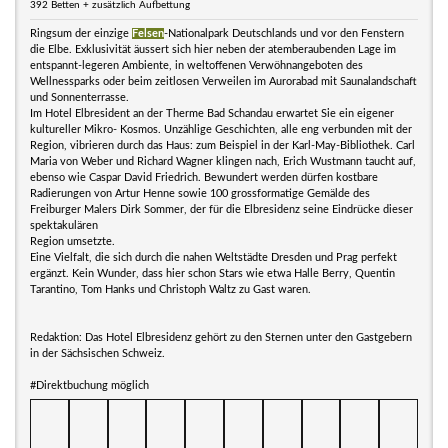
392 Betten + zusätzlich Aufbettung
Ringsum der einzige
Felsen
-Nationalpark Deutschlands und vor den Fenstern
die Elbe. Exklusivität äussert sich hier neben der atemberaubenden Lage im
entspannt-legeren Ambiente, in weltoffenen Verwöhnangeboten des
Wellnessparks oder beim zeitlosen Verweilen im Aurorabad mit Saunalandschaft
und Sonnenterrasse.
Im Hotel Elbresident an der Therme Bad Schandau erwartet Sie ein eigener
kultureller Mikro- Kosmos. Unzählige Geschichten, alle eng verbunden mit der
Region, vibrieren durch das Haus: zum Beispiel in der Karl-May-Bibliothek. Carl
Maria von Weber und Richard Wagner klingen nach, Erich Wustmann taucht auf,
ebenso wie Caspar David Friedrich. Bewundert werden dürfen kostbare
Radierungen von Artur Henne sowie 100 grossformatige Gemälde des
Freiburger Malers Dirk Sommer, der für die Elbresidenz seine Eindrücke dieser
spektakulären
Region umsetzte.
Eine Vielfalt, die sich durch die nahen Weltstädte Dresden und Prag perfekt
ergänzt. Kein Wunder, dass hier schon Stars wie etwa Halle Berry, Quentin
Tarantino, Tom Hanks und Christoph Waltz zu Gast waren.
Redaktion: Das Hotel Elbresidenz gehört zu den Sternen unter den Gastgebern
in der Sächsischen Schweiz.
#Direktbuchung möglich