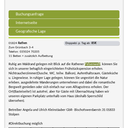
Buchungsanfrage
Internetseite
Geografische Lage
01824
Rathen
Doppelzi. p. Tag ab:
85€
Zum Grünbach 3-4
Telefon: 035024 70205
11 Betten + zusätzlich Aufbettung
Ruhig am Waldrand gelegen mit Blick auf die Rathener
Felsenwelt
, können Sie
sich in unserer behaglich eingerichteten Frühstückspension erholen.
Nichtraucherzimmer(Dusche, WC, teilw. Balkon), Aufenthaltsraum, Gästeküche
u. Liegewiese. In ruhiger Lage gelegen, können Sie ungestört die Natur
erleben, ausgedehnte Wanderungen unternehmen und dabei die romantische
Bergwelt genießen oder sich einfach nur vom Alltagsstress erholen. Der
Ort(Basteiseite!) ist autofrei, aber für Gäste mit Übernachtung haben wir
unseren eigenen Parkplatz unterhalb vom Haus (deshalb Sperrschild
übersehen).
Betreiber Angela und Ulrich Kleinstäuber GbR- Bischofswerdaerstr.31 01833
Stolpen
#Direktbuchung möglich