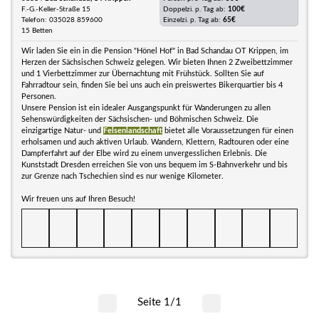
F.-G.-Keller-Straße 15
Doppelzi. p. Tag ab:
100€
Telefon: 035028 859600
Einzelzi. p. Tag ab:
65€
15 Betten
Wir laden Sie ein in die Pension "Hönel Hof" in Bad Schandau OT Krippen, im
Herzen der Sächsischen Schweiz gelegen. Wir bieten Ihnen 2 Zweibettzimmer
und 1 Vierbettzimmer zur Übernachtung mit Frühstück. Sollten Sie auf
Fahrradtour sein, finden Sie bei uns auch ein preiswertes Bikerquartier bis 4
Personen.
Unsere Pension ist ein idealer Ausgangspunkt für Wanderungen zu allen
Sehenswürdigkeiten der Sächsischen- und Böhmischen Schweiz. Die
einzigartige Natur- und
Felsenlandschaft
bietet alle Voraussetzungen für einen
erholsamen und auch aktiven Urlaub. Wandern, Klettern, Radtouren oder eine
Dampferfahrt auf der Elbe wird zu einem unvergesslichen Erlebnis. Die
Kunststadt Dresden erreichen Sie von uns bequem im S-Bahnverkehr und bis
zur Grenze nach Tschechien sind es nur wenige Kilometer.
Wir freuen uns auf Ihren Besuch!
Seite 1/1