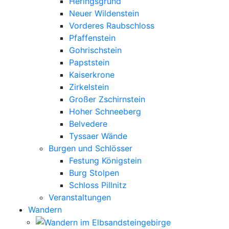
Heringsgrund
Person nicht gewollt, kann diese die
Neuer Wildenstein
Übermittlung dadurch verhindern, dass sie
Vorderes Raubschloss
sich vor einem Aufruf unserer Internetseite
Pfaffenstein
aus ihrem YouTube-Account ausloggt. Die
Gohrischstein
von YouTube veröffentlichten
Papststein
Datenschutzbestimmungen, die unter
Kaiserkrone
https://www.google.de/intl/de/policies/privacy/
Zirkelstein
abrufbar sind, geben Aufschluss über die
Großer Zschirnstein
Erhebung, Verarbeitung und Nutzung
Hoher Schneeberg
personenbezogener Daten durch YouTube
Belvedere
und Google.
Tyssaer Wände
Burgen und Schlösser
Festung Königstein
Burg Stolpen
Google Analytics
(mit Anonymisierungsfunktion)
Schloss Pillnitz
Google Analytics setzt ein Cookie auf dem
Veranstaltungen
informationstechnologischen System der
Wandern
betroffenen Person. Was Cookies sind,
wurde oben bereits erläutert. Mit Setzung