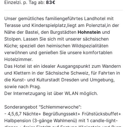
Einzelzi. p. Tag ab:
83€
Internetseite besucht hat, wenn die
betroffene Person zum Zeitpunkt des
Unser gemütliches familiengeführtes Landhotel mit
Aufrufs unserer Internetseite gleichzeitig
Terasse und Kinderspielplatz,liegt am Polenztal,in der
bei Facebook eingeloggt ist; dies findet
Nähe der Bastei, den Burgstädten
Hohnstein
und
unabhängig davon statt, ob die betroffene
Stolpen. Lassen Sie sich mit unserer sächsischen
Person die Facebook-Komponente anklickt
Küche; speziell den heimischen Wildspezialitäten
oder nicht. Ist eine derartige Übermittlung
verwöhnen und genießen Sie unsere komfortablen
dieser Informationen an Facebook von der
Hotelzimmer.
betroffenen Person nicht gewollt, kann
Das Hotel ist ein idealer Ausgangspunkt zum Wandern
diese die Übermittlung dadurch verhindern,
und Klettern in der Sächsische Schweiz, für Fahrten in
dass sie sich vor einem Aufruf unserer
die Kunst- und Kulturstadt Dresden und Umgebung,
Internetseite aus ihrem Facebook-Account
sowie nach Prag.
ausloggt.
Der Internetzugang ist über WLAN möglich.
Die von Facebook veröffentlichte
Datenrichtlinie, die unter https://de-
Sonderangebot "Schlemmerwoche":
de.facebook.com/about/privacy/ abrufbar
- 4,5,6,7 Nächte+ Begrüßungssekt+ Frühstücksbuffet+
ist, gibt Aufschluss über die Erhebung,
Halbpension (3-gänge Wahlmenü) mit 1 candle-light-
Verarbeitung und Nutzung