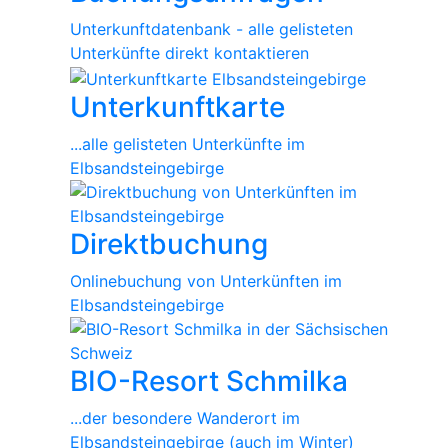
Interesse einer sicheren,
Unterkunftdatenbank - alle gelisteten
schnellen und effizienten
Unterkünfte direkt kontaktieren
Bereitstellung unseres
Online-Angebots durch einen
Unterkunftkarte
professionellen Anbieter (Art.
6 Abs. 1 lit. f DSGVO). Unser
...alle gelisteten Unterkünfte im
Hoster wird Ihre Daten nur
Elbsandsteingebirge
insoweit verarbeiten, wie
dies zur Erfüllung seiner
Leistungspflichten
Direktbuchung
erforderlich ist und unsere
Weisungen in Bezug auf
Onlinebuchung von Unterkünften im
diese Daten befolgen.
Elbsandsteingebirge
Abschluss eines Vertrages
über Auftragsverarbeitung
Um die
BIO-Resort Schmilka
datenschutzkonforme
Verarbeitung zu
...der besondere Wanderort im
gewährleisten, haben wir
Elbsandsteingebirge (auch im Winter)