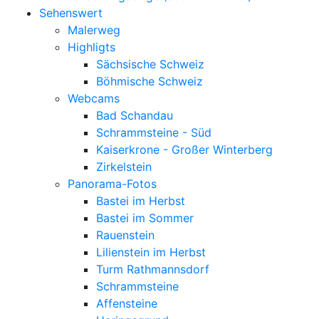
einen Vertrag über
Sehenswert
Auftragsverarbeitung mit
Malerweg
unserem Hoster geschlossen.
Highligts
Sächsische Schweiz
Böhmische Schweiz
Webcams
Youtube
(Hosting Video Plattform von Google Inc.)
Bad Schandau
YouTube und Google erhalten über die
Schrammsteine - Süd
YouTube-Komponente immer dann eine
Kaiserkrone - Großer Winterberg
Information darüber, dass die betroffene
Zirkelstein
Person unsere Internetseite besucht hat,
Panorama-Fotos
wenn die betroffene Person zum Zeitpunkt
Bastei im Herbst
des Aufrufs unserer Internetseite
Bastei im Sommer
gleichzeitig bei YouTube eingeloggt ist;
Rauenstein
dies findet unabhängig davon statt, ob die
Lilienstein im Herbst
betroffene Person ein YouTube-Video
Turm Rathmannsdorf
anklickt oder nicht. Ist eine derartige
Schrammsteine
Übermittlung dieser Informationen an
Affensteine
YouTube und Google von der betroffenen