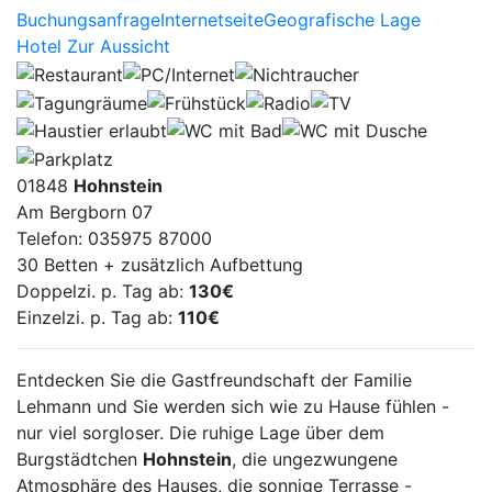
Buchungsanfrage
Internetseite
Geografische Lage
veranlasst, eine Darstellung der
Hotel Zur Aussicht
entsprechenden Facebook-Komponente
von Facebook herunterzuladen. Eine
Gesamtübersicht über alle Facebook-Plug-
Ins kann unter
https://developers.facebook.com/docs/plugins/?
locale=de_DE abgerufen werden. Im
01848
Hohnstein
Rahmen dieses technischen Verfahrens
Am Bergborn 07
erhält Facebook Kenntnis darüber, welche
Telefon: 035975 87000
konkrete Unterseite unserer Internetseite
30 Betten + zusätzlich Aufbettung
durch die betroffene Person besucht wird.
Doppelzi. p. Tag ab:
130€
Einzelzi. p. Tag ab:
110€
Sofern die betroffene Person gleichzeitig
bei Facebook eingeloggt ist, erkennt
Entdecken Sie die Gastfreundschaft der Familie
Facebook mit jedem Aufruf unserer
Lehmann und Sie werden sich wie zu Hause fühlen -
Internetseite durch die betroffene Person
nur viel sorgloser. Die ruhige Lage über dem
und während der gesamten Dauer des
Burgstädtchen
Hohnstein
, die ungezwungene
jeweiligen Aufenthaltes auf unserer
Atmosphäre des Hauses, die sonnige Terrasse -
Internetseite, welche konkrete Unterseite