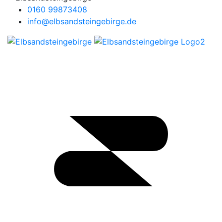
verarbeiten. Bitte beachten
0160 99873408
Sie, dass einige Anbieter Ihre
info@elbsandsteingebirge.de
Daten auf Basis von
berechtigtem Interesse
verarbeiten werden. Sie
haben das Recht der
Verarbeitung zu
widersprechen. Um dies zu
tun, klicken Sie bitte die
Abwahl-Schaltfläche und
deaktivieren Sie die
jeweiligen Anbieter.
Hosting - Netzwerk
erforderlich
Diese Website wird bei einem
externen Dienstleister
gehostet (Hoster). Die