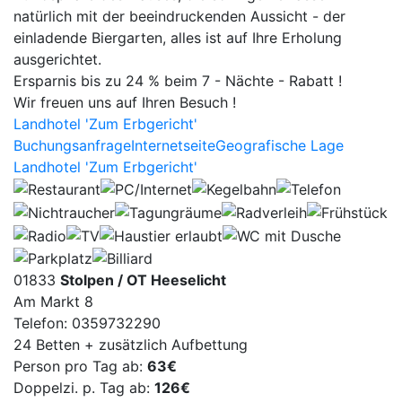
natürlich mit der beeindruckenden Aussicht - der
unserer Internetseite die betroffene Person
einladende Biergarten, alles ist auf Ihre Erholung
besucht. Diese Informationen werden
ausgerichtet.
durch die Facebook-Komponente
Ersparnis bis zu 24 % beim 7 - Nächte - Rabatt !
gesammelt und durch Facebook dem
Wir freuen uns auf Ihren Besuch !
jeweiligen Facebook-Account der
Landhotel 'Zum Erbgericht'
betroffenen Person zugeordnet. Betätigt
Buchungsanfrage
Internetseite
Geografische Lage
die betroffene Person einen der auf
Landhotel 'Zum Erbgericht'
unserer Internetseite integrierten
Facebook-Buttons, beispielsweise den
„Gefällt mir“-Button, oder gibt die
betroffene Person einen Kommentar ab,
ordnet Facebook diese Information dem
persönlichen Facebook-Benutzerkonto der
01833
Stolpen / OT Heeselicht
betroffenen Person zu und speichert diese
Am Markt 8
personenbezogenen Daten.
Telefon: 0359732290
24 Betten + zusätzlich Aufbettung
Facebook erhält über die Facebook-
Person pro Tag ab:
63€
Komponente immer dann eine Information
Doppelzi. p. Tag ab:
126€
darüber, dass die betroffene Person unsere