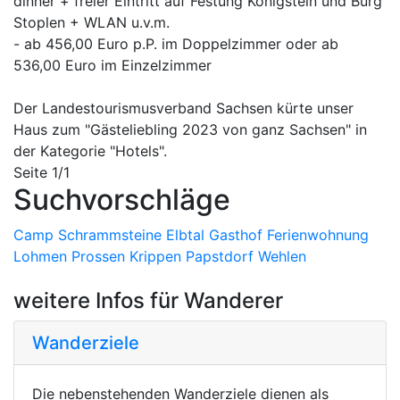
dinner + freier Eintritt auf Festung Königstein und Burg
personenbezogener Daten durch
Stoplen + WLAN u.v.m.
Facebook. Ferner wird dort erläutert,
- ab 456,00 Euro p.P. im Doppelzimmer oder ab
welche Einstellungsmöglichkeiten
536,00 Euro im Einzelzimmer
Facebook zum Schutz der Privatsphäre
der betroffenen Person bietet. Zudem sind
Der Landestourismusverband Sachsen kürte unser
unterschiedliche Applikationen erhältlich,
Haus zum "Gästeliebling 2023 von ganz Sachsen" in
die es ermöglichen, eine
der Kategorie "Hotels".
Datenübermittlung an Facebook zu
Seite 1/1
unterdrücken. Solche Applikationen
Suchvorschläge
können durch die betroffene Person
genutzt werden, um eine
Camp
Schrammsteine
Elbtal
Gasthof
Ferienwohnung
Datenübermittlung an Facebook zu
Lohmen
Prossen
Krippen
Papstdorf
Wehlen
unterdrücken.
weitere Infos für Wanderer
Wanderziele
Die nebenstehenden Wanderziele dienen als