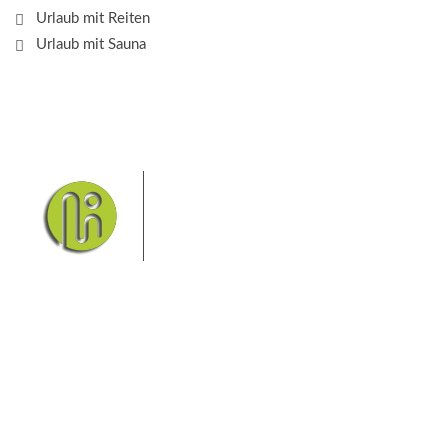
Urlaub mit Reiten
Urlaub mit Sauna
Das Elbsandsteingebirge mit
seinem Nationalpark Sächsische
Schweiz und dem Nationalpark
Böhmische Schweiz sind ein
Eldorado für Wanderer und
Aktivurlauber. Hier finden Sie Informationen zum
Wandern, Klettern, Biken, Boofen, Wassersport und
vieles mehr.
Sie finden bei uns auch die passende Unterkunft im