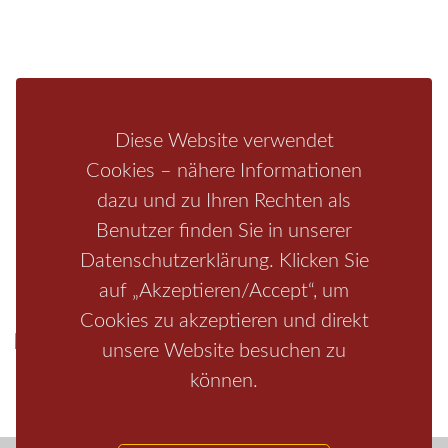
Fragen/Antworten
Hotel
Infos zur Region
Pension
Mediathek
Ferienwohnung
Unterkunft
Ferienhaus
Diese Website verwendet
Aktivitäten
Camping
Cookies – nähere Informationen
dazu und zu Ihren Rechten als
Bastei
Malerweg
Nationalpark
Affensteine
Schrammsteine
Benutzer finden Sie in unserer
Weiße Flotte
Bad Schandau
Wehlen
Rathen
Hohnstein
Datenschutzerklärung. Klicken Sie
Königstein
Kirnitzschtal
Wellness
Boofen
Mediathek
auf „Akzeptieren/Accept“, um
Cookies zu akzeptieren und direkt
unsere Website besuchen zu
können.