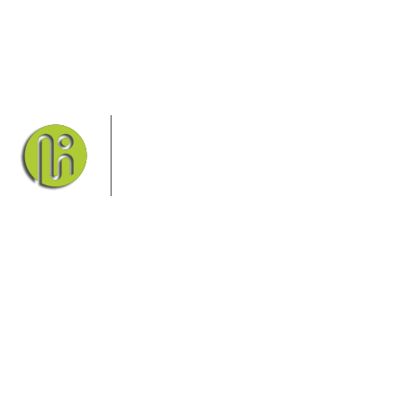
Das Elbsandsteingebirge mit seinem
Nationalpark Sächsische Schweiz und
dem Nationalpark Böhmische Schweiz
sind ein Eldorado für Wanderer und
Aktivurlauber. Hier finden Sie
Informationen zum Wandern, Klettern, Biken, Boofen,
Wassersport und vieles mehr.
Sie finden bei uns auch die passende Unterkunft im Hotel,
einer Pension, einem Ferienhaus, einer Ferienwohnung oder
auf einem Campingplatz.