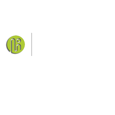
Das Elbsandsteingebirge mit seinem
Nationalpark Sächsische Schweiz und
dem Nationalpark Böhmische Schweiz
sind ein Eldorado für Wanderer und
Aktivurlauber. Hier finden Sie
Informationen zum Wandern, Klettern, Biken, Boofen,
Wassersport und vieles mehr.
Sie finden bei uns auch die passende Unterkunft im Hotel,
einer Pension, einem Ferienhaus, einer Ferienwohnung oder
auf einem Campingplatz.