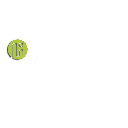
Das Elbsandsteingebirge mit seinem
Nationalpark Sächsische Schweiz und
dem Nationalpark Böhmische Schweiz
sind ein Eldorado für Wanderer und
Aktivurlauber. Hier finden Sie
Informationen zum Wandern, Klettern, Biken, Boofen,
Wassersport und vieles mehr.
Sie finden bei uns auch die passende Unterkunft im Hotel,
einer Pension, einem Ferienhaus, einer Ferienwohnung oder
auf einem Campingplatz.