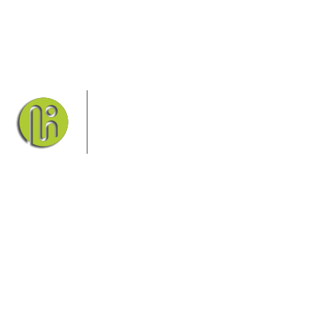
Das Elbsandsteingebirge mit seinem
Nationalpark Sächsische Schweiz und
dem Nationalpark Böhmische Schweiz
sind ein Eldorado für Wanderer und
Aktivurlauber. Hier finden Sie
Informationen zum Wandern, Klettern, Biken, Boofen,
Wassersport und vieles mehr.
Sie finden bei uns auch die passende Unterkunft im Hotel,
einer Pension, einem Ferienhaus, einer Ferienwohnung oder
auf einem Campingplatz.