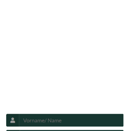
Fragen/Antworten
Hotel
Infos zur Region
Pension
Mediathek
Ferienwohnung
Unterkunft
Ferienhaus
Aktivitäten
Camping
Bastei
Malerweg
Nationalpark
Affensteine
Schrammsteine
Weiße Flotte
Bad Schandau
Wehlen
Rathen
Hohnstein
Königstein
Kirnitzschtal
Wellness
Boofen
Mediathek