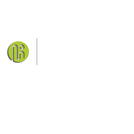
Das Elbsandsteingebirge mit seinem
Nationalpark Sächsische Schweiz und
dem Nationalpark Böhmische Schweiz
sind ein Eldorado für Wanderer und
Aktivurlauber. Hier finden Sie
Informationen zum Wandern, Klettern, Biken, Boofen,
Wassersport und vieles mehr.
Sie finden bei uns auch die passende Unterkunft im Hotel,
einer Pension, einem Ferienhaus, einer Ferienwohnung oder
auf einem Campingplatz.