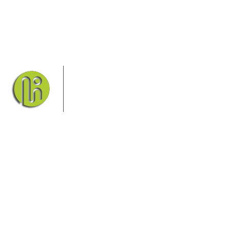
Das Elbsandsteingebirge mit seinem
Nationalpark Sächsische Schweiz und
dem Nationalpark Böhmische Schweiz
sind ein Eldorado für Wanderer und
Aktivurlauber. Hier finden Sie
Informationen zum Wandern, Klettern, Biken, Boofen,
Wassersport und vieles mehr.
Sie finden bei uns auch die passende Unterkunft im Hotel,
einer Pension, einem Ferienhaus, einer Ferienwohnung oder
auf einem Campingplatz.