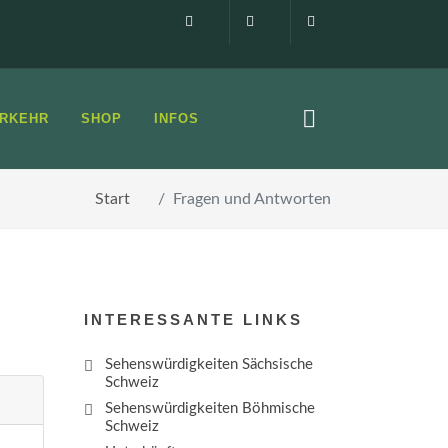
Impressum
0160 99873408
info@elbsandste
RKEHR
SHOP
INFOS
Start
Fragen und Antworten
INTERESSANTE LINKS
Sehenswürdigkeiten Sächsische
Schweiz
Sehenswürdigkeiten Böhmische
Schweiz