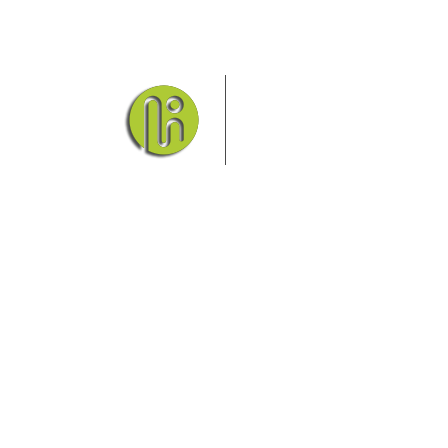
Das Elbsandsteingebirge mi
Nationalpark Böhmische Schw
Hier finden Sie Information
und vieles mehr.
Sie finden bei uns auch die passende Unterkunf
Ferienwohnung oder auf einem Campingplatz.
Fragen/Antworten
Hotel
Infos zur Region
Pension
Mediathek
Ferienwohnung
Unterkunft
Ferienhaus
Aktivitäten
Camping