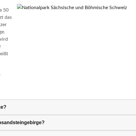
a 50
zt das
zer
ge.
wird
r
eißt
r
ge?
lbsandsteingebirge?