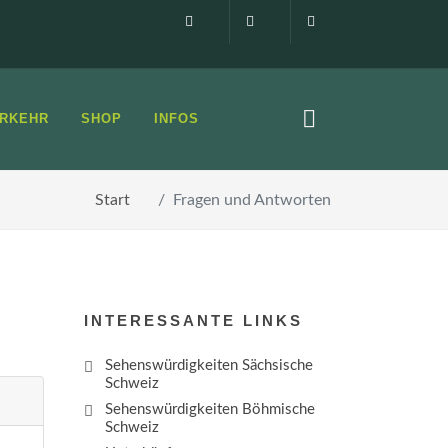
Impressum
0160 99873408
info@elbsandste
RKEHR
SHOP
INFOS
Start
Fragen und Antworten
INTERESSANTE LINKS
Sehenswürdigkeiten Sächsische
Schweiz
Sehenswürdigkeiten Böhmische
Schweiz