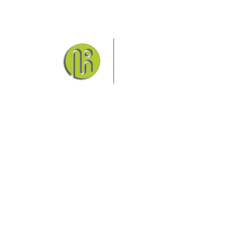
Das Elbsandsteingebirge mi
Nationalpark Böhmische Schw
Hier finden Sie Information
und vieles mehr.
Sie finden bei uns auch die passende Unterkunf
Ferienwohnung oder auf einem Campingplatz.
Fragen/Antworten
Hotel
Infos zur Region
Pension
Mediathek
Ferienwohnung
Unterkunft
Ferienhaus
Aktivitäten
Camping