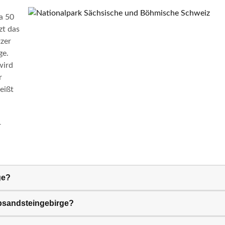
a 50
zt das
zer
ge.
wird
r
eißt
r
ge?
lbsandsteingebirge?