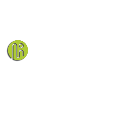
Das Elbsandsteingebirge mit seinem
Nationalpark Sächsische Schweiz und
dem Nationalpark Böhmische Schweiz
sind ein Eldorado für Wanderer und
Aktivurlauber. Hier finden Sie
Informationen zum Wandern, Klettern, Biken, Boofen,
Wassersport und vieles mehr.
Sie finden bei uns auch die passende Unterkunft im Hotel,
einer Pension, einem Ferienhaus, einer Ferienwohnung oder
auf einem Campingplatz.