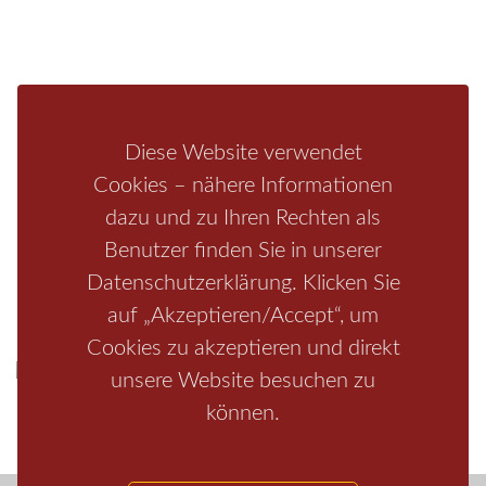
Fragen/Antworten
Hotel
Infos zur Region
Pension
Mediathek
Ferienwohnung
Unterkunft
Ferienhaus
Diese Website verwendet
Aktivitäten
Camping
Cookies – nähere Informationen
dazu und zu Ihren Rechten als
Bastei
Malerweg
Nationalpark
Affensteine
Schrammsteine
Benutzer finden Sie in unserer
Weiße Flotte
Bad Schandau
Wehlen
Rathen
Hohnstein
Datenschutzerklärung. Klicken Sie
Königstein
Kirnitzschtal
Wellness
Boofen
Mediathek
auf „Akzeptieren/Accept“, um
Cookies zu akzeptieren und direkt
unsere Website besuchen zu
können.