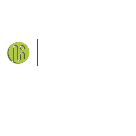
Das Elbsandsteingebirge mit seinem
Nationalpark Sächsische Schweiz und
dem Nationalpark Böhmische Schweiz
sind ein Eldorado für Wanderer und
Aktivurlauber. Hier finden Sie
Informationen zum Wandern, Klettern, Biken, Boofen,
Wassersport und vieles mehr.
Sie finden bei uns auch die passende Unterkunft im Hotel,
einer Pension, einem Ferienhaus, einer Ferienwohnung oder
auf einem Campingplatz.