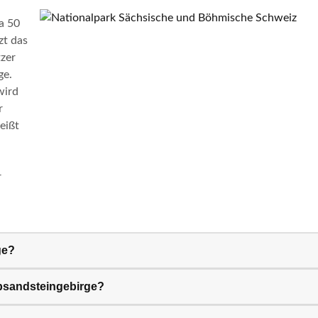
a 50
zt das
zer
ge.
wird
r
eißt
r
ge?
lbsandsteingebirge?