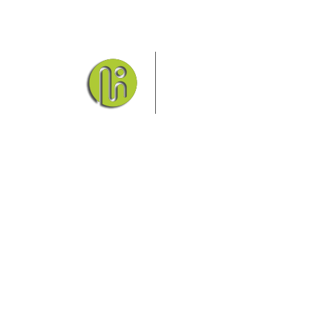
Das Elbsandsteingebirge mi
Nationalpark Böhmische Schw
Hier finden Sie Information
und vieles mehr.
Sie finden bei uns auch die passende Unterkunf
Ferienwohnung oder auf einem Campingplatz.
Fragen/Antworten
Hotel
Infos zur Region
Pension
Mediathek
Ferienwohnung
Unterkunft
Ferienhaus
Aktivitäten
Camping