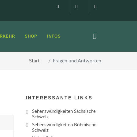
Impressum
0160 99873408
info@elbsandste
RKEHR
SHOP
INFOS
Start
Fragen und Antworten
INTERESSANTE LINKS
Sehenswürdigkeiten Sächsische
Schweiz
Sehenswürdigkeiten Böhmische
Schweiz