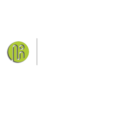
Das Elbsandsteingebirge mit seinem
Nationalpark Sächsische Schweiz und
dem Nationalpark Böhmische Schweiz
sind ein Eldorado für Wanderer und
Aktivurlauber. Hier finden Sie
Informationen zum Wandern, Klettern, Biken, Boofen,
Wassersport und vieles mehr.
Sie finden bei uns auch die passende Unterkunft im Hotel,
einer Pension, einem Ferienhaus, einer Ferienwohnung oder
auf einem Campingplatz.