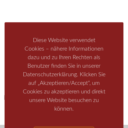
Fragen/Antworten
Hotel
Infos zur Region
Pension
Mediathek
Ferienwohnung
Unterkunft
Ferienhaus
Diese Website verwendet
Aktivitäten
Camping
Cookies – nähere Informationen
dazu und zu Ihren Rechten als
Bastei
Malerweg
Nationalpark
Affensteine
Schrammsteine
Benutzer finden Sie in unserer
Weiße Flotte
Bad Schandau
Wehlen
Rathen
Hohnstein
Datenschutzerklärung. Klicken Sie
Königstein
Kirnitzschtal
Wellness
Boofen
Mediathek
auf „Akzeptieren/Accept“, um
Cookies zu akzeptieren und direkt
unsere Website besuchen zu
können.