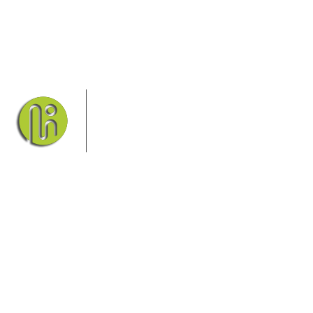
Das Elbsandsteingebirge mit seinem
Nationalpark Sächsische Schweiz und
dem Nationalpark Böhmische Schweiz
sind ein Eldorado für Wanderer und
Aktivurlauber. Hier finden Sie
Informationen zum Wandern, Klettern, Biken, Boofen,
Wassersport und vieles mehr.
Sie finden bei uns auch die passende Unterkunft im Hotel,
einer Pension, einem Ferienhaus, einer Ferienwohnung oder
auf einem Campingplatz.