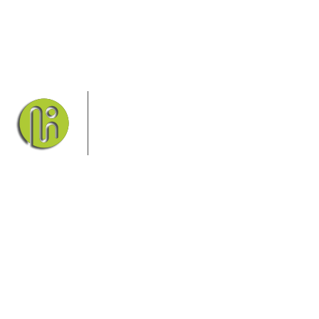
Das Elbsandsteingebirge mit seinem
Nationalpark Sächsische Schweiz und
dem Nationalpark Böhmische Schweiz
sind ein Eldorado für Wanderer und
Aktivurlauber. Hier finden Sie
Informationen zum Wandern, Klettern, Biken, Boofen,
Wassersport und vieles mehr.
Sie finden bei uns auch die passende Unterkunft im Hotel,
einer Pension, einem Ferienhaus, einer Ferienwohnung oder
auf einem Campingplatz.