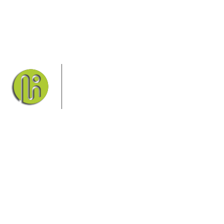
Das Elbsandsteingebirge mit seinem
Nationalpark Sächsische Schweiz und
dem Nationalpark Böhmische Schweiz
sind ein Eldorado für Wanderer und
Aktivurlauber. Hier finden Sie
Informationen zum Wandern, Klettern, Biken, Boofen,
Wassersport und vieles mehr.
Sie finden bei uns auch die passende Unterkunft im Hotel,
einer Pension, einem Ferienhaus, einer Ferienwohnung oder
auf einem Campingplatz.