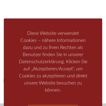
Fragen/Antworten
Hotel
Infos zur Region
Pension
Mediathek
Ferienwohnung
Unterkunft
Ferienhaus
Diese Website verwendet
Aktivitäten
Camping
Cookies – nähere Informationen
dazu und zu Ihren Rechten als
Bastei
Malerweg
Nationalpark
Affensteine
Schrammsteine
Benutzer finden Sie in unserer
Weiße Flotte
Bad Schandau
Wehlen
Rathen
Hohnstein
Datenschutzerklärung. Klicken Sie
Königstein
Kirnitzschtal
Wellness
Boofen
Mediathek
auf „Akzeptieren/Accept“, um
Cookies zu akzeptieren und direkt
unsere Website besuchen zu
können.