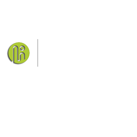
Das Elbsandsteingebirge mit seinem
Nationalpark Sächsische Schweiz und
dem Nationalpark Böhmische Schweiz
sind ein Eldorado für Wanderer und
Aktivurlauber. Hier finden Sie
Informationen zum Wandern, Klettern, Biken, Boofen,
Wassersport und vieles mehr.
Sie finden bei uns auch die passende Unterkunft im Hotel,
einer Pension, einem Ferienhaus, einer Ferienwohnung oder
auf einem Campingplatz.