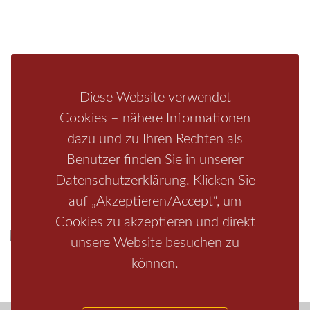
Fragen/Antworten
Hotel
Infos zur Region
Pension
Mediathek
Ferienwohnung
Unterkunft
Ferienhaus
Diese Website verwendet
Aktivitäten
Camping
Cookies – nähere Informationen
dazu und zu Ihren Rechten als
Bastei
Malerweg
Nationalpark
Affensteine
Schrammsteine
Benutzer finden Sie in unserer
Weiße Flotte
Bad Schandau
Wehlen
Rathen
Hohnstein
Datenschutzerklärung. Klicken Sie
Königstein
Kirnitzschtal
Wellness
Boofen
Mediathek
auf „Akzeptieren/Accept“, um
Cookies zu akzeptieren und direkt
unsere Website besuchen zu
können.