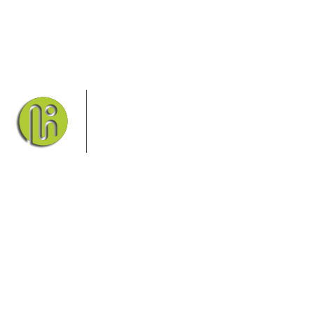
Das Elbsandsteingebirge mit seinem
Nationalpark Sächsische Schweiz und
dem Nationalpark Böhmische Schweiz
sind ein Eldorado für Wanderer und
Aktivurlauber. Hier finden Sie
Informationen zum Wandern, Klettern, Biken, Boofen,
Wassersport und vieles mehr.
Sie finden bei uns auch die passende Unterkunft im Hotel,
einer Pension, einem Ferienhaus, einer Ferienwohnung oder
auf einem Campingplatz.