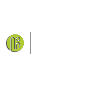
Das Elbsandsteingebirge mit seinem
Nationalpark Sächsische Schweiz und
dem Nationalpark Böhmische Schweiz
sind ein Eldorado für Wanderer und
Aktivurlauber. Hier finden Sie
Informationen zum Wandern, Klettern, Biken, Boofen,
Wassersport und vieles mehr.
Sie finden bei uns auch die passende Unterkunft im Hotel,
einer Pension, einem Ferienhaus, einer Ferienwohnung oder
auf einem Campingplatz.