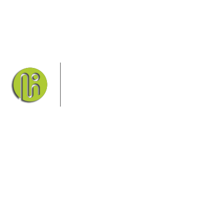
Das Elbsandsteingebirge mit seinem
Nationalpark Sächsische Schweiz und
dem Nationalpark Böhmische Schweiz
sind ein Eldorado für Wanderer und
Aktivurlauber. Hier finden Sie
Informationen zum Wandern, Klettern, Biken, Boofen,
Wassersport und vieles mehr.
Sie finden bei uns auch die passende Unterkunft im Hotel,
einer Pension, einem Ferienhaus, einer Ferienwohnung oder
auf einem Campingplatz.