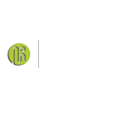
Das Elbsandsteingebirge mit seinem
Nationalpark Sächsische Schweiz und
dem Nationalpark Böhmische Schweiz
sind ein Eldorado für Wanderer und
Aktivurlauber. Hier finden Sie
Informationen zum Wandern, Klettern, Biken, Boofen,
Wassersport und vieles mehr.
Sie finden bei uns auch die passende Unterkunft im Hotel,
einer Pension, einem Ferienhaus, einer Ferienwohnung oder
auf einem Campingplatz.