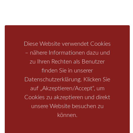
Mediathek
Ferienwohnung
Unterkunft
Ferienhaus
Aktivitäten
Camping
Bastei
Malerweg
Nationalpark
Affensteine
Diese Website verwendet Cookies
Schrammsteine
Weiße Flotte
Bad Schandau
Wehlen
– nähere Informationen dazu und
Rathen
Hohnstein
Königstein
Kirnitzschtal
Wellness
zu Ihren Rechten als Benutzer
Boofen
Mediathek
finden Sie in unserer
Datenschutzerklärung. Klicken Sie
auf „Akzeptieren/Accept“, um
Cookies zu akzeptieren und direkt
unsere Website besuchen zu
können.
Start
/
Region
/
Fragen+Antworten
/
Unterkunft
/
Aktivitäten