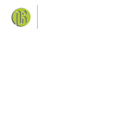
Das Elbsandsteingebirge mit
seinem Nationalpark Sächsische
Schweiz und dem Nationalpark
Böhmische Schweiz sind ein
Eldorado für Wanderer und
Aktivurlauber. Hier finden Sie Informationen zum
Wandern, Klettern, Biken, Boofen, Wassersport und
vieles mehr.
Sie finden bei uns auch die passende Unterkunft im
Hotel, einer Pension, einem Ferienhaus, einer
Ferienwohnung oder auf einem Campingplatz.
Fragen/Antworten
Hotel
Infos zur Region
Pension