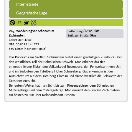
Internetseite
Geografische Lage
Weg:
Wanderung von Schöna zum
Entfernung ÖPNV:
5km
Zschirnstein
Entf. zur Straße:
5km
Gebiet der Steine
GPS: 50.8592 14.1777
560 Meter (höchster Punkt)
Das Panorama am Großen Zschirnstein bietet einen großartigen Rundblick über
den westlichen Teil der Böhmischen Schweiz. Man erkennt das tief
eingeschnittene Elbtal, den Vulkankegel Rosenberg, den Fernsehturm von Usti
und im Südosten den Tafelberg Hoher Schneeberg. Gut erkennbar ist der
Aussichtsturm auf dem Tafelberg-Plateau und davon westlich die Felskante der
Dresdner Aussicht.
Bei gutem Wetter hat man Sicht bis zum Riesengebirge, dem Böhmischen
Mittelgebirge und dem Osterzgebirge. Man erreicht den Großen Zschirnstein
am besten zu Fuß über Reinhardtsdorf-Schöna.