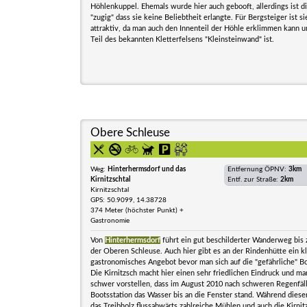
Höhlenkuppel. Ehemals wurde hier auch gebooft, allerdings ist d
"zugig" dass sie keine Beliebtheit erlangte. Für Bergsteiger ist s
attraktiv, da man auch den Innenteil der Höhle erklimmen kann u
Teil des bekannten Kletterfelsens "Kleinsteinwand" ist.
Obere Schleuse
Weg:
Hinterhermsdorf und das
Entfernung ÖPNV:
3km
Kirnitzschtal
Entf. zur Straße:
2km
Kirnitzschtal
GPS: 50.9099, 14.38728
374 Meter (höchster Punkt) +
Gastronomie
Von
Hinterhermsdorf
führt ein gut beschilderter Wanderweg bis 
der Oberen Schleuse. Auch hier gibt es an der Rindenhütte ein k
gastronomisches Angebot bevor man sich auf die "gefährliche" Boo
Die Kirnitzsch macht hier einen sehr friedlichen Eindruck und ma
schwer vorstellen, dass im August 2010 nach schweren Regenfäl
Bootsstation das Wasser bis an die Fenster stand. Während diese
das Treibholz flussabwärts zahlreiche Mühlen und auch die Kirnitz