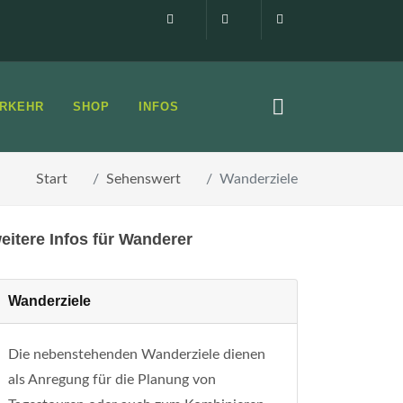
Impressum
0160 99873408
info@elbsandste
RKEHR
SHOP
INFOS
Start
Sehenswert
Wanderziele
eitere Infos für Wanderer
Wanderziele
Die nebenstehenden Wanderziele dienen
als Anregung für die Planung von