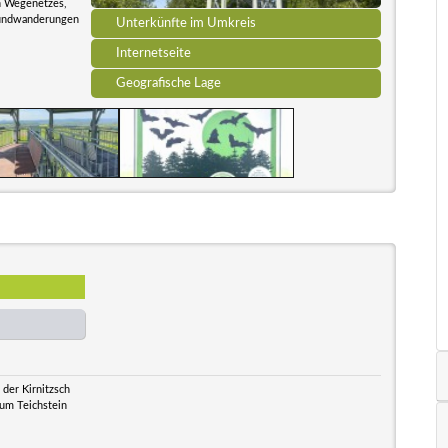
en Wegenetzes,
 Rundwanderungen
Unterkünfte im Umkreis
Internetseite
Geografische Lage
der Kirnitzsch
um Teichstein