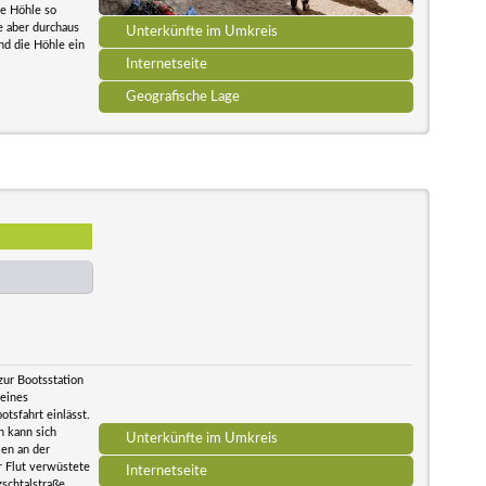
ie Höhle so
ie aber durchaus
Unterkünfte im Umkreis
nd die Höhle ein
Internetseite
Geografische Lage
zur Bootsstation
leines
tsfahrt einlässt.
n kann sich
Unterkünfte im Umkreis
len an der
r Flut verwüstete
Internetseite
schtalstraße.