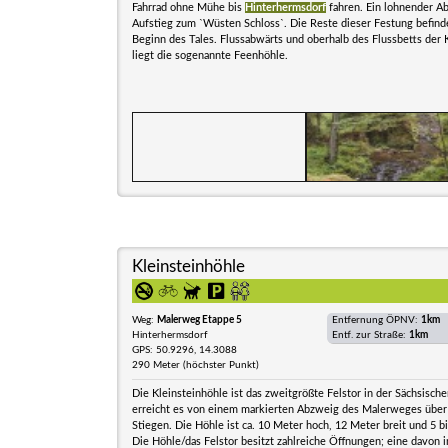
Fahrrad ohne Mühe bis
Hinterhermsdorf
fahren. Ein lohnender Ab
Aufstieg zum `Wüsten Schloss`. Die Reste dieser Festung befind
Beginn des Tales. Flussabwärts und oberhalb des Flussbetts der 
liegt die sogenannte Feenhöhle.
Kleinsteinhöhle
Weg:
Malerweg Etappe 5
Entfernung ÖPNV:
1km
Hinterhermsdorf
Entf. zur Straße:
1km
GPS: 50.9296, 14.3088
290 Meter (höchster Punkt)
Die Kleinsteinhöhle ist das zweitgrößte Felstor in der Sächsisc
erreicht es von einem markierten Abzweig des Malerweges über
Stiegen. Die Höhle ist ca. 10 Meter hoch, 12 Meter breit und 5 bi
Die Höhle/das Felstor besitzt zahlreiche Öffnungen; eine davon 