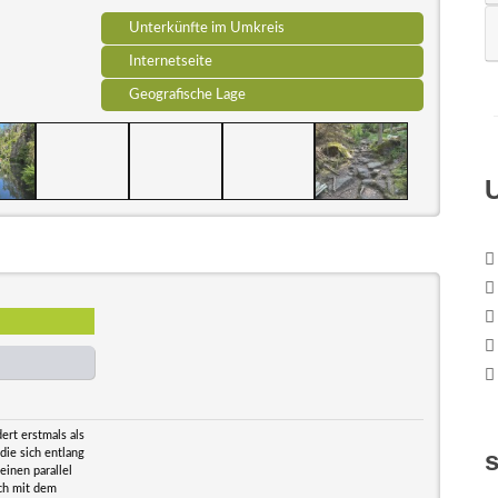
Unterkünfte im Umkreis
Internetseite
Geografische Lage
ert erstmals als
die sich entlang
einen parallel
ch mit dem