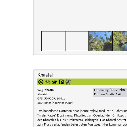
Khaatal
Weg:
Khaatal
Entfernung ÖPNV:
2km
Khaatal
Entf. zur Straße:
1km
GPS: 50.9209, 14.416
360 Meter (höchster Punkt)
Das böhmische Dörfchen Khaa (heute Kyjov) fand im 16. Jahrhund
"in der Kawe" Erwähnung. Khaa liegt am Oberlauf der Kirnitzsch, 
des Khaatales bis ins Kirnitzschtal schlängelt. Das Khaatal besitzt 
zum Fluss verlaufenden befestigten Forstweg. Hier kann man au