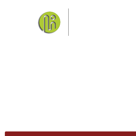
Das Elbsandsteingebirge
Nationalpark Böhmische Sch
Hier finden Sie Informatio
Sie finden bei uns auch die passende Unterk
Ferienwohnung od
Fragen/Antworten
Hotel
Infos zur Region
Pension
Mediathek
Ferienwohnung
Unterkunft
Ferienhaus
Aktivitäten
Camping