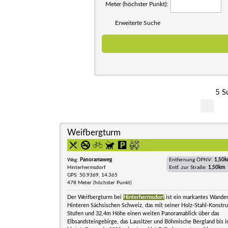
Meter (höchster Punkt):
Erweiterte Suche
5 S
Weifbergturm
Weg:
Panoramaweg
Entfernung ÖPNV:
1,50
Hinterhermsdorf
Entf. zur Straße:
1,50km
GPS: 50.9369, 14.365
478 Meter (höchster Punkt)
Der Weifbergturm bei
Hinterhermsdorf
ist ein markantes Wanderz
Hinteren Sächsischen Schweiz, das mit seiner Holz-Stahl-Konstru
Stufen und 32,4m Höhe einen weiten Panoramablick über das
Elbsandsteingebirge, das Lausitzer und Böhmische Bergland bis 