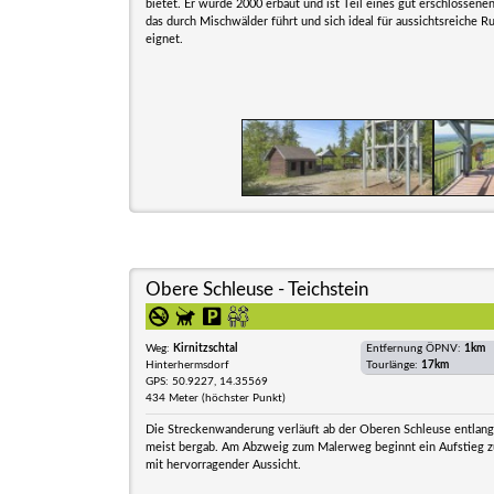
bietet. Er wurde 2000 erbaut und ist Teil eines gut erschlossen
das durch Mischwälder führt und sich ideal für aussichtsreiche
eignet.
Obere Schleuse - Teichstein
Weg:
Kirnitzschtal
Entfernung ÖPNV:
1km
Hinterhermsdorf
Tourlänge:
17km
GPS: 50.9227, 14.35569
434 Meter (höchster Punkt)
Die Streckenwanderung verläuft ab der Oberen Schleuse entlang 
meist bergab. Am Abzweig zum Malerweg beginnt ein Aufstieg z
mit hervorragender Aussicht.