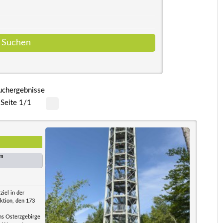
uchergebnisse
Seite 1/1
km
iel in der
ktion, den 173
ins Osterzgebirge