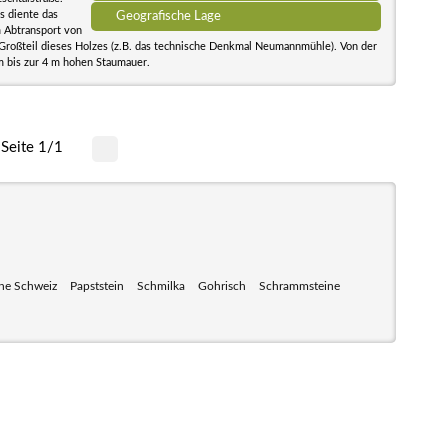
gs diente das
Geografische Lage
 Abtransport von
Großteil dieses Holzes (z.B. das technische Denkmal Neumannmühle). Von der
 m bis zur 4 m hohen Staumauer.
Seite 1/1
he Schweiz
Papststein
Schmilka
Gohrisch
Schrammsteine