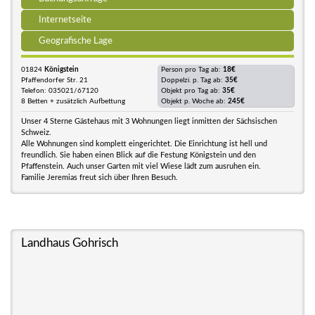
Internetseite
Geografische Lage
01824
Königstein
Person pro Tag ab:
18€
Pfaffendorfer Str. 21
Doppelzi. p. Tag ab:
35€
Telefon: 035021/67120
Objekt pro Tag ab:
35€
8 Betten + zusätzlich Aufbettung
Objekt p. Woche ab:
245€
Unser 4 Sterne Gästehaus mit 3 Wohnungen liegt inmitten der Sächsischen
Schweiz.
Alle Wohnungen sind komplett eingerichtet. Die Einrichtung ist hell und
freundlich. Sie haben einen Blick auf die Festung Königstein und den
Pfaffenstein. Auch unser Garten mit viel Wiese lädt zum ausruhen ein.
Familie Jeremias freut sich über Ihren Besuch.
Landhaus Gohrisch