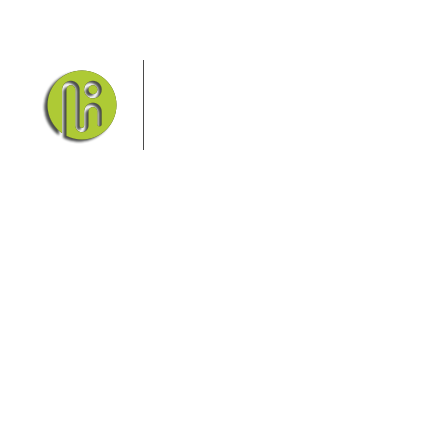
Das Elbsandsteingebirge mit
seinem Nationalpark Sächsische
Schweiz und dem Nationalpark
Böhmische Schweiz sind ein
Eldorado für Wanderer und
Aktivurlauber. Hier finden Sie Informationen zum
Wandern, Klettern, Biken, Boofen, Wassersport und
vieles mehr.
Sie finden bei uns auch die passende Unterkunft im
Hotel, einer Pension, einem Ferienhaus, einer
Ferienwohnung oder auf einem Campingplatz.