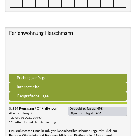
Ferienwohnung Herschmann
Buchungsanfrage
Internetseite
Geografische Lage
01824
Königstein / OT Pfaffendorf
Doppelzi. p. Tag ab:
40€
Alter Schulweg 7
Objekt pro Tag ab:
45€
Telefon: 035021 67467
12 Betten + zusätzlich Aufbettung
Neu errichtetes Haus in ruhiger, landschaftlich schöner Lage mit Blick zur
Festung Königstein und Panoramablick zum Pfaffenstein. Modern und