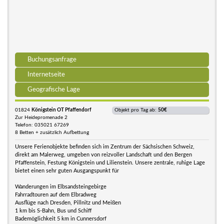
Buchungsanfrage
Internetseite
Geografische Lage
01824
Königstein OT Pfaffendorf
Objekt pro Tag ab:
50€
Zur Heidepromenade 2
Telefon: 035021 67269
8 Betten + zusätzlich Aufbettung
Unsere Ferienobjekte befinden sich im Zentrum der Sächsischen Schweiz,
direkt am Malerweg, umgeben von reizvoller Landschaft und den Bergen
Pfaffenstein, Festung Königstein und Lilienstein. Unsere zentrale, ruhige Lage
bietet einen sehr guten Ausgangspunkt für
Wanderungen im Elbsandsteingebirge
Fahrradtouren auf dem Elbradweg
Ausflüge nach Dresden, Pillnitz und Meißen
1 km bis S-Bahn, Bus und Schiff
Bademöglichkeit 5 km in Cunnersdorf