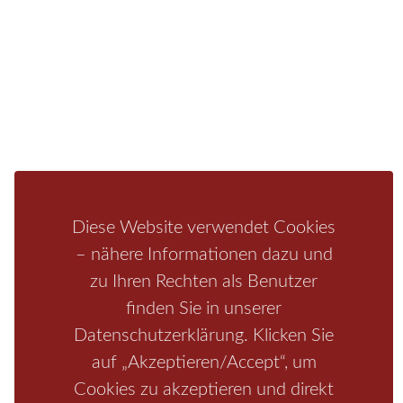
Fragen/Antworten
Hotel
Infos zur Region
Pension
Mediathek
Ferienwohnung
Unterkunft
Ferienhaus
Aktivitäten
Camping
Bastei
Malerweg
Nationalpark
Affensteine
Schrammsteine
Weiße Flotte
Bad Schandau
Wehlen
Rathen
Hohnstein
Königstein
Kirnitzschtal
Wellness
Diese Website verwendet Cookies
Boofen
Mediathek
– nähere Informationen dazu und
zu Ihren Rechten als Benutzer
finden Sie in unserer
Datenschutzerklärung. Klicken Sie
auf „Akzeptieren/Accept“, um
Cookies zu akzeptieren und direkt