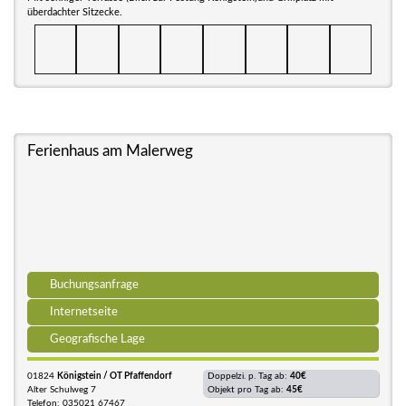
überdachter Sitzecke.
Ferienhaus am Malerweg
Buchungsanfrage
Internetseite
Geografische Lage
01824
Königstein / OT Pfaffendorf
Doppelzi. p. Tag ab:
40€
Alter Schulweg 7
Objekt pro Tag ab:
45€
Telefon: 035021 67467