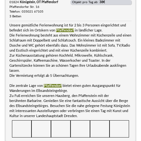
01824
Königstein, OT Pfaffendorf
Objekt pro Tag ab:
38€
Pfaffendorfer Str. 16
Telefon: 035021 67105
3 Betten
Unsere gemütliche Ferienwohnung ist für 2 bis 3 Personen eingerichtet und
befindet sich im Ortskern von
Pfaffendorf
in ländlicher Lage.
Die Ferienwohnung besteht aus einem Wohnzimmer mit Küchenzeile und einen
Schlafraum mit Doppelbett und Schlafcouch. Ein kleines Badezimmer mit
Dusche und WC gehört ebenfalls dazu. Das Wohnzimmer ist mit Sofa, TV,Radio
und Esstisch eingerichtet und mit einer Küchenzeile kombiniert.
Zur Küchenausstattung gehören Kochfeld, Mikrowelle, Kühlschrank,
Geschirrspüler, Kaffeemaschine, Wasserkocher und Toaster. In der
Gartensitzecke können Sie an schönen Tagen Ihre Urlaubsabende ausklingen
lassen.
Die Vermietung erfolgt ab 5 Übernachtungen.
Die zentrale Lage von
Pfaffendorf
bietet einen guten Ausgangspunkt für
Wanderungen im Elbsandsteingebirge.
Zu Fuß erreichen Sie unseren Hausberg, den Pfaffenstein mit der
berühmten Barbarine. Genießen Sie eine fantastische Aussicht über die Berge
des Elbsandsteingebirges. Besuchen Sie die nahe gelegene Festung Königstein
mit interessanten Ausstellungen oder verbringen Sie einen Tag mit Kunst und
Kultur in unserer Landeshauptstadt Dresden.