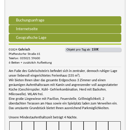
Buchungsanfrage
Internetseite
Geografische Lage
01824
Gohrisch
Objekt pro Tag ab:
150€
Pfaffendorfer Straße 61
Telefon: 035021 59600
6 Betten + zusätzlich Aufbettung
Am Fuße des Gohrischstein's befindet sich in zentraler, dennoch ruhiger Lage
unser liebevoll eingerichtetes Ferienhaus (155 m²).
Wir bieten Ihnen über das gesamte Erdgeschoss 3 Zimmer und einen
geräumigen Aufenthaltsraum mit Kamin und angrenzender voll ausgestatteter
Küche (Geschirrspüler, Kühl- Gefrierkombination, Herd mit Backofen,
Mikrowelle). WLAN frei.
Eine große Liegewiese mit Pavilion, Feuerstelle, Grillmöglichkeit, 2
überdachten Terassen am Haus sowie ein Spielplatz laden zum Verweilen ein.
Das umzäunte Grundstück bietet Ihnen ausreichend Parkmöglichkeiten.
Unsere Mindestaufenthaltszeit beträgt 4 Nächte.