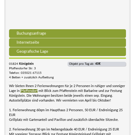
Buchungsanfrage
Internetseite
Geografische Lage
01824
Königstein
Objekt pro Tag ab:
40€
Pfaffendorfer Str. 3
Telefon: 035021 67115
4 Betten + zusätzlich Aufbettung
Wir bieten Ihnen 2 Ferienwohnungen für je 2 Personen in ruhiger und sonniger
Lage in
Pfaffendorf
mit Blick zum Pfaffenstein mit Barbarine und zur Festung
Königstein. Die Wohnungen besitzen beide jeweils einen sep. Eingang.
Autostellplätze sind vorhanden. Wir vermieten von April bis Oktober!
1. Ferienwohnung 60qm im Haupthaus 2 Personen, 50 EUR / Endreinigung 25
EUR
Grillplatz mit Gartenanteil und Pavillon und zusätzlich überdachte Sitzecke.
2. Ferienwohnung 30 qm im Nebengebäude 40 EUR / Endreinigung 25 EUR
Mit sonniger Terrasse (Blick zur Festung Königstein)und Grillplatz mit