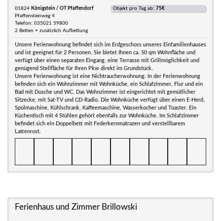
01824
Königstein / OT Pfaffendorf
Objekt pro Tag ab:
75€
Pfaffensteinweg 4
Telefon: 035021 59800
2 Betten + zusätzlich Aufbettung
Unsere Ferienwohnung befindet sich im Erdgeschoss unseres Einfamilienhauses
und ist geeignet für 2 Personen. Sie bietet Ihnen ca. 50 qm Wohnfläche und
verfügt über einen separaten Eingang, eine Terrasse mit Grillmöglichkeit und
genügend Stellfläche für Ihren Pkw direkt im Grundstück.
Unsere Ferienwohnung ist eine Nichtraucherwohnung. In der Ferienwohnung
befinden sich ein Wohnzimmer mit Wohnküche, ein Schlafzimmer, Flur und ein
Bad mit Dusche und WC. Das Wohnzimmer ist eingerichtet mit gemütlicher
Sitzecke, mit Sat-TV und CD-Radio. Die Wohnküche verfügt über einen E-Herd,
Spülmaschine, Kühlschrank, Kaffeemaschine, Wasserkocher und Toaster. Ein
Küchentisch mit 4 Stühlen gehört ebenfalls zur Wohnküche. Im Schlafzimmer
befindet sich ein Doppelbett mit Federkernmatrazen und verstellbarem
Lattenrost.
Ferienhaus und Zimmer Brillowski