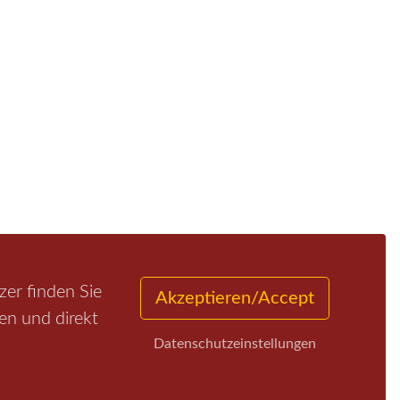
er finden Sie
Akzeptieren/Accept
en und direkt
Datenschutzeinstellungen