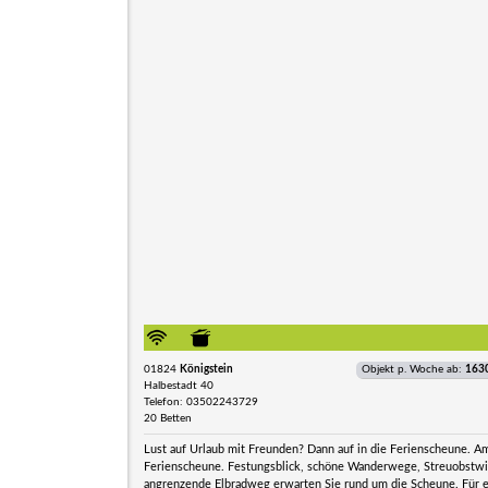
01824
Königstein
Objekt p. Woche ab:
163
Halbestadt 40
Telefon: 03502243729
20 Betten
Lust auf Urlaub mit Freunden? Dann auf in die Ferienscheune. A
Ferienscheune. Festungsblick, schöne Wanderwege, Streuobstwiese
angrenzende Elbradweg erwarten Sie rund um die Scheune. Für