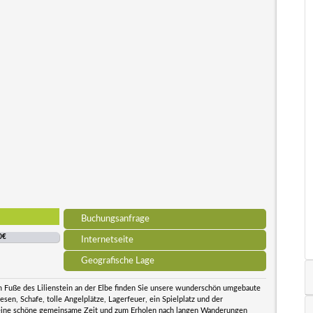
Buchungsanfrage
0€
Internetseite
Geografische Lage
m Fuße des Lilienstein an der Elbe finden Sie unsere wunderschön umgebaute
n, Schafe, tolle Angelplätze, Lagerfeuer, ein Spielplatz und der
 eine schöne gemeinsame Zeit und zum Erholen nach langen Wanderungen