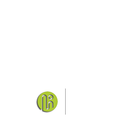
Das Elbsandsteingebirge
Nationalpark Böhmische Sch
Hier finden Sie Informatio
Sie finden bei uns auch die passende Unterk