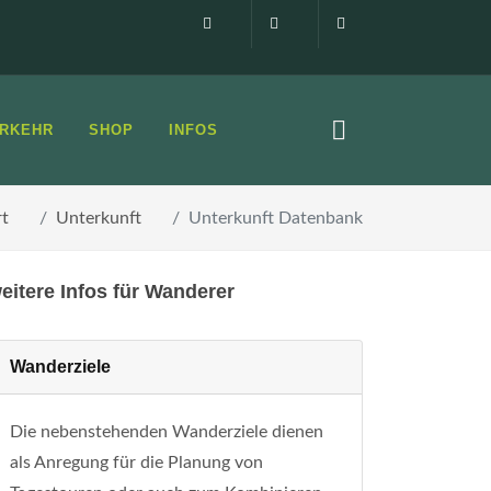
Impressum
0160 99873408
info@elbsandste
RKEHR
SHOP
INFOS
rt
Unterkunft
Unterkunft Datenbank
eitere Infos für Wanderer
Wanderziele
Die nebenstehenden Wanderziele dienen
als Anregung für die Planung von